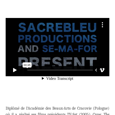
Diplômé de l’Académie des Beaux-Arts de Cracovie (Pologne)
où il a réalisé ses films précédents
TV-Set
(2005),
Crow
,
The