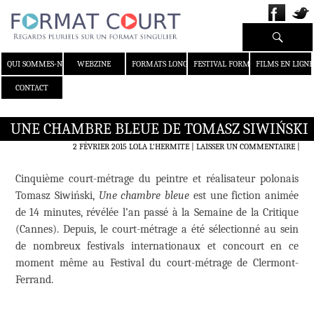
Recherche
ALLER AU CONTENU
QUI SOMMES-NOUS ?
WEBZINE
FORMATS LONGS
FESTIVAL FORMAT COURT
FILMS EN LIGNE
CONTACT
UNE CHAMBRE BLEUE DE TOMASZ SIWIŃSKI
2 FÉVRIER 2015
LOLA L'HERMITE
LAISSER UN COMMENTAIRE
|
Cinquième court-métrage du peintre et réalisateur polonais
Tomasz Siwiński,
Une chambre bleue
est une fiction animée
de 14 minutes, révélée l’an passé à la Semaine de la Critique
(Cannes). Depuis, le court-métrage a été sélectionné au sein
de nombreux festivals internationaux et concourt en ce
moment même au Festival du court-métrage de Clermont-
Ferrand.