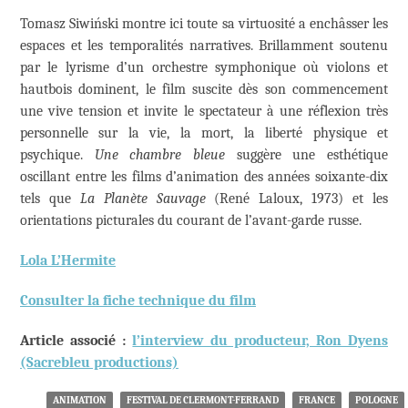
Tomasz Siwiński montre ici toute sa virtuosité a enchâsser les
espaces et les temporalités narratives. Brillamment soutenu
par le lyrisme d’un orchestre symphonique où violons et
hautbois dominent, le film suscite dès son commencement
une vive tension et invite le spectateur à une réflexion très
personnelle sur la vie, la mort, la liberté physique et
psychique.
Une chambre bleue
suggère une esthétique
oscillant entre les films d’animation des années soixante-dix
tels que
La Planète Sauvage
(René Laloux, 1973) et les
orientations picturales du courant de l’avant-garde russe.
Lola L’Hermite
Consulter la fiche technique du film
Article associé :
l’interview du producteur, Ron Dyens
(Sacrebleu productions)
ANIMATION
FESTIVAL DE CLERMONT-FERRAND
FRANCE
POLOGNE