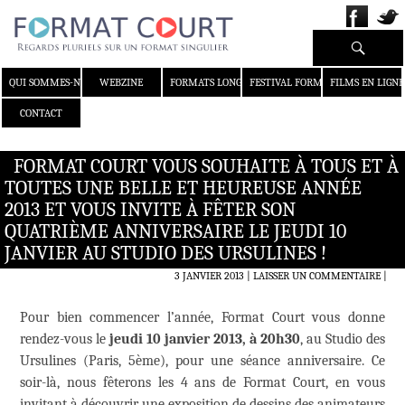
Recherche
ALLER AU CONTENU
QUI SOMMES-NOUS ?
WEBZINE
FORMATS LONGS
FESTIVAL FORMAT COURT
FILMS EN LIGNE
CONTACT
FORMAT COURT VOUS SOUHAITE À TOUS ET À
TOUTES UNE BELLE ET HEUREUSE ANNÉE
2013 ET VOUS INVITE À FÊTER SON
QUATRIÈME ANNIVERSAIRE LE JEUDI 10
JANVIER AU STUDIO DES URSULINES !
3 JANVIER 2013
LAISSER UN COMMENTAIRE
|
Pour bien commencer l’année, Format Court vous donne
rendez-vous le
jeudi 10 janvier 2013, à 20h30
, au Studio des
Ursulines (Paris, 5ème), pour une séance anniversaire. Ce
soir-là, nous fêterons les 4 ans de Format Court, en vous
invitant à découvrir une exposition de dessins des animateurs