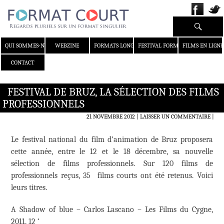
Recherche
ALLER AU CONTENU
QUI SOMMES-NOUS ?
WEBZINE
FORMATS LONGS
FESTIVAL FORMAT COURT
FILMS EN LIGNE
CONTACT
FESTIVAL DE BRUZ, LA SÉLECTION DES FILMS
PROFESSIONNELS
21 NOVEMBRE 2012
LAISSER UN COMMENTAIRE
|
Le festival national du film d’animation de Bruz proposera
cette année, entre le 12 et le 18 décembre, sa nouvelle
sélection de films professionnels. Sur 120 films de
professionnels reçus, 35 films courts ont été retenus. Voici
leurs titres.
A Shadow of blue – Carlos Lascano – Les Films du Cygne,
2011, 12 ‘