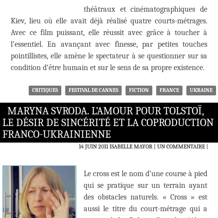
théâtraux et cinématographiques de
Kiev, lieu où elle avait déjà réalisé quatre courts-métrages.
Avec ce film puissant, elle réussit avec grâce à toucher à
l’essentiel. En avançant avec finesse, par petites touches
pointillistes, elle amène le spectateur à se questionner sur sa
condition d’être humain et sur le sens de sa propre existence.
CRITIQUES
FESTIVAL DE CANNES
FICTION
FRANCE
UKRAINE
MARYNA SVRODA. L’AMOUR POUR TOLSTOÏ,
LE DÉSIR DE SINCÉRITÉ ET LA COPRODUCTION
FRANCO-UKRAINIENNE
14 JUIN 2011
ISABELLE MAYOR
UN COMMENTAIRE
|
Le cross est le nom d’une course à pied
qui se pratique sur un terrain ayant
des obstacles naturels. « Cross » est
aussi le titre du court-métrage qui a