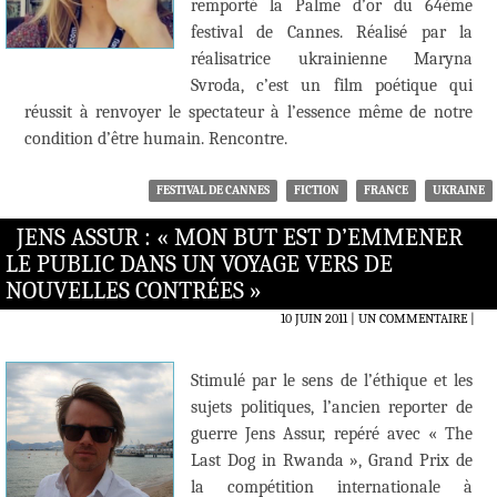
remporté la Palme d’or du 64ème
festival de Cannes. Réalisé par la
réalisatrice ukrainienne Maryna
Svroda, c’est un film poétique qui
réussit à renvoyer le spectateur à l’essence même de notre
condition d’être humain. Rencontre.
FESTIVAL DE CANNES
FICTION
FRANCE
UKRAINE
JENS ASSUR : « MON BUT EST D’EMMENER
LE PUBLIC DANS UN VOYAGE VERS DE
NOUVELLES CONTRÉES »
10 JUIN 2011
UN COMMENTAIRE
|
Stimulé par le sens de l’éthique et les
sujets politiques, l’ancien reporter de
guerre Jens Assur, repéré avec « The
Last Dog in Rwanda », Grand Prix de
la compétition internationale à