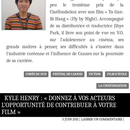
peu le troisième prix de la
Cinéfondation avec son film « Ya-Gan-
Bi-Hang » (Fly by Night). Accompagné
de sa distributrice et traductrice Jihye
Park, il livre son point de vue en V.O.
sur l’adolescence au cinéma, ses
grands maîtres à penser, ses difficultés à s’insérer dans
l’industrie coréenne et l’influence de Cannes sur la poursuite
de sa carrière.
CORÉE DU SUD
FESTIVAL DE CANNES
FICTION
FILM D'ÉCOLE
LA CINÉFONDATION
KYLE HENRY : « DONNEZ À VOS ACTEURS
L’OPPORTUNITÉ DE CONTRIBUER À VOTRE
FILM »
3 JUIN 2011
LAISSER UN COMMENTAIRE
|