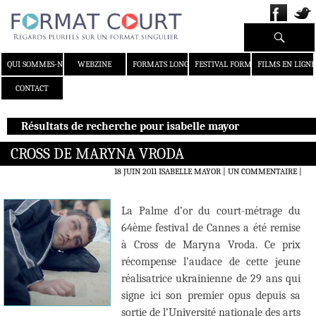
Recherche
ALLER AU CONTENU
QUI SOMMES-NOUS ?
WEBZINE
FORMATS LONGS
FESTIVAL FORMAT COURT
FILMS EN LIGNE
CONTACT
Résultats de recherche pour isabelle mayor
CROSS DE MARYNA VRODA
18 JUIN 2011
ISABELLE MAYOR
UN COMMENTAIRE
|
La Palme d’or du court-métrage du
64ème festival de Cannes a été remise
à Cross de Maryna Vroda. Ce prix
récompense l’audace de cette jeune
réalisatrice ukrainienne de 29 ans qui
signe ici son premier opus depuis sa
sortie de l’Université nationale des arts