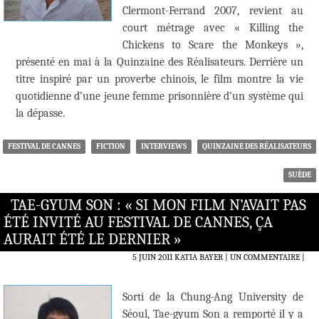
Clermont-Ferrand 2007, revient au
court métrage avec « Killing the
Chickens to Scare the Monkeys »,
présenté en mai à la Quinzaine des Réalisateurs. Derrière un
titre inspiré par un proverbe chinois, le film montre la vie
quotidienne d’une jeune femme prisonnière d’un système qui
la dépasse.
FESTIVAL DE CANNES
FICTION
INTERVIEWS
QUINZAINE DES RÉALISATEURS
SUÈDE
TAE-GYUM SON : « SI MON FILM N’AVAIT PAS
ÉTÉ INVITÉ AU FESTIVAL DE CANNES, ÇA
AURAIT ÉTÉ LE DERNIER »
5 JUIN 2011
KATIA BAYER
UN COMMENTAIRE
|
Sorti de la Chung-Ang University de
Séoul, Tae-gyum Son a remporté il y a