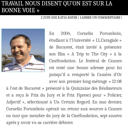
TRAVAIL NOUS DISENT QU’ON EST SUR LA
BONNE VOIE »
2 JUIN 2011
KATIA BAYER
LAISSER UN COMMENTAIRE
|
En 2004, Corneliu Porumboiu,
étudiant à l’Université « I.L.Caragiale »
de Bucarest, était invité à présenter
son film « A Trip to The City » à la
Cinéfondation. Le festival de Cannes
est resté une bonne adresse pour lui
puisqu’il a remporté la Caméra d’Or
avec son premier long-métrage « 12:08
à l’est de Bucarest » présenté à la Quinzaine des Réalisateurs
et a reçu le Prix du Jury et le Prix Fipresci pour « Policier,
Adjectif », sélectionné à Un Certain Regard. En mai dernier,
Corneliu Porumboiu opérait un retour aux sources à Cannes
en tant que membre du jury de la Cinéfondation, sept années
après y avoir vu sa carrière débuter.