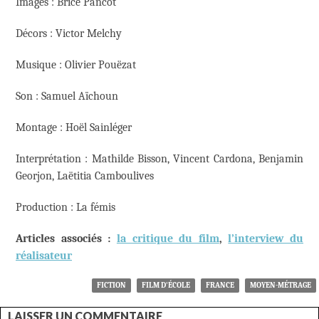
Images : Brice Pancot
Décors : Victor Melchy
Musique : Olivier Pouëzat
Son : Samuel Aïchoun
Montage : Hoël Sainléger
Interprétation : Mathilde Bisson, Vincent Cardona, Benjamin
Georjon, Laëtitia Camboulives
Production : La fémis
Articles associés :
la critique du film
,
l’interview du
réalisateur
FICTION
FILM D'ÉCOLE
FRANCE
MOYEN-MÉTRAGE
LAISSER UN COMMENTAIRE