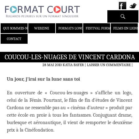
Recherche
ALLER AU CONTENU
QUI SOMMES-NOUS ?
WEBZINE
FORMATS LONGS
FESTIVAL FORMAT COURT
FILMS EN LIGNE
CONTACT
COUCOU-LES-NUAGES DE VINCENT CARDONA
28 MAI 2010
KATIA BAYER
LAISSER UN COMMENTAIRE
|
Un jour, j’irai sur la lune sans toi
En ouverture de « Coucou-les-nuages » s’affiche un logo,
celui de la Fémis. Pourtant, le film de fin d’études de Vincent
Cardona ne ressemble pas au « cinéma d’auteur » produit par
cette école en proie à tous les fantasmes. Conjuguant drame,
burlesque et aéronautique, il vient de remporter le deuxième
prix à la Cinéfondation.