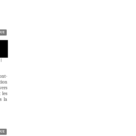
QUE
|
ont-
tion
vers
 les
s la
QUE