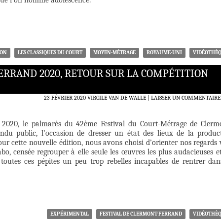
ue l’on nomme adolescence.
ION
LES CLASSIQUES DU COURT
MOYEN-MÉTRAGE
ROYAUME-UNI
VIDÉOTHÈ
ERRAND 2020, RETOUR SUR LA COMPÉTITION
23 FÉVRIER 2020
VIRGILE VAN DE WALLE
LAISSER UN COMMENTAIRE
r 2020, le palmarès du 42ème Festival du Court-Métrage de Clerm
ndu public, l’occasion de dresser un état des lieux de la produc
our cette nouvelle édition, nous avons choisi d’orienter nos regards 
bo, censée regrouper à elle seule les œuvres les plus audacieuses et
 toutes ces pépites un peu trop rebelles incapables de rentrer dan
EXPÉRIMENTAL
FESTIVAL DE CLERMONT-FERRAND
VIDÉOTHÈ