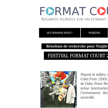
ALLER AU CONTENU
QUI SOMMES-NOUS ?
WEBZINE
Résultats de recherche pour Virgile
FESTIVAL FORMAT COURT 
Depuis le milieu 
Cristi Puiu (2005
de Călin Peter N
scène internati
l’avènement, da
nouvelle.