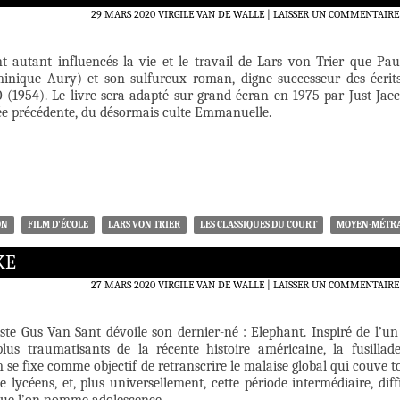
29 MARS 2020
VIRGILE VAN DE WALLE
LAISSER UN COMMENTAIRE
t autant influencés la vie et le travail de Lars von Trier que Pau
inique Aury) et son sulfureux roman, digne successeur des écrit
O (1954). Le livre sera adapté sur grand écran en 1975 par Just Jaec
née précédente, du désormais culte Emmanuelle.
ON
FILM D'ÉCOLE
LARS VON TRIER
LES CLASSIQUES DU COURT
MOYEN-MÉTR
KE
27 MARS 2020
VIRGILE VAN DE WALLE
LAISSER UN COMMENTAIRE
ste Gus Van Sant dévoile son dernier-né : Elephant. Inspiré de l’un
 plus traumatisants de la récente histoire américaine, la fusillad
m se fixe comme objectif de retranscrire le malaise global qui couve t
 lycéens, et, plus universellement, cette période intermédiaire, diffi