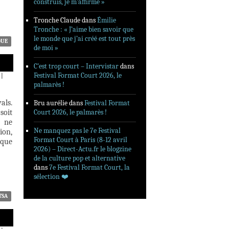
construis, je m’affirme »
Tronche Claude
dans
Émilie
Tronche : « J’aime bien savoir que
le monde que j’ai créé est tout près
QUE
de moi »
C’est trop court – Intervistar
dans
Festival Format Court 2026, le
|
palmarès !
als.
Bru aurélie
dans
Festival Format
soit
Court 2026, le palmarès !
e ne
Ne manquez pas le 7e Festival
ion,
Format Court à Paris (8-12 avril
 que
2026) – Direct-Actu.fr le blogzine
de la culture pop et alternative
dans
7e Festival Format Court, la
sélection ❤️‍
TSA