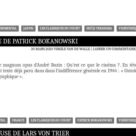
ÉRIMENTAL
JAPON
LES CLASSIQUES DU COURT
SHŪJI TERAYAMA
VIDÉOTHÈ
E DE PATRICK BOKANOWSKI
30 MARS 2020
VIRGILE VAN DE WALLE
LAISSER UN COMMENTAIRE
le magnum opus d’André Bazin : Qu’est ce que le cinéma ?. En têt
it texte déjà paru dans dans l’indifférence générale en 1944 : « Ontol
graphique ».
TAL
FRANCE
LES CLASSIQUES DU COURT
PATRICK BOKANOWSKI
VIDÉOTHÈ
SE DE LARS VON TRIER