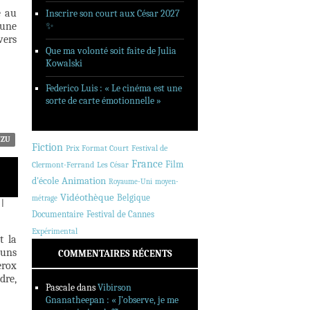
e au
Inscrire son court aux César 2027
 une
✨
vers
Que ma volonté soit faite de Julia
Kowalski
Federico Luis : « Le cinéma est une
sorte de carte émotionnelle »
IZU
Fiction
Prix Format Court
Festival de
France
Film
Clermont-Ferrand
Les César
Animation
d'école
Royaume-Uni
moyen-
Vidéothèque
Belgique
métrage
|
Documentaire
Festival de Cannes
Expérimental
t la
 uns
COMMENTAIRES RÉCENTS
erox
dre,
Pascale
dans
Vibirson
Gnanatheepan : « J’observe, je me