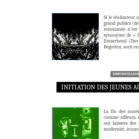
Si le réalisateur
grand publics (de
renommée n’est d
synonyme de « fi
Eraserhead (Davi
Begotten, sorti en
EDMUND ELIAS 
INITIATION DES JEUNES 
La fin des année
comme ailleurs, 
ont laissées des
modernité, économ