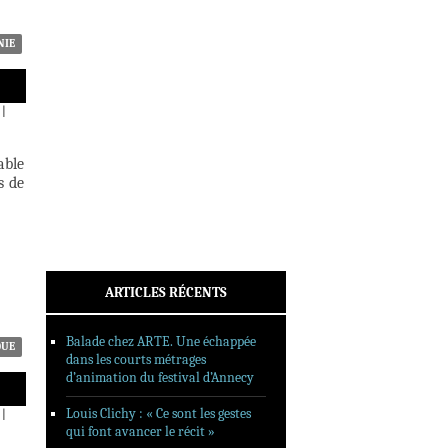
INTERVIEWS
REPORTAGES
NIE
SORTIES DVD
FORMATS LONGS
|
FESTIVAL FORMAT COURT
able
FILMS EN LIGNE
s de
CONTACT
ARTICLES RÉCENTS
Balade chez ARTE. Une échappée
QUE
dans les courts métrages
d’animation du festival d’Annecy
Louis Clichy : « Ce sont les gestes
|
qui font avancer le récit »