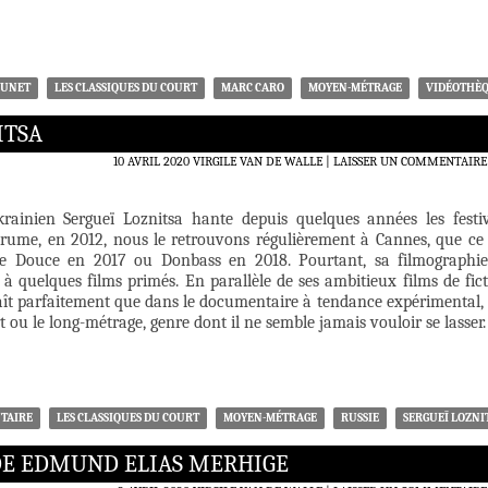
EUNET
LES CLASSIQUES DU COURT
MARC CARO
MOYEN-MÉTRAGE
VIDÉOTHÈ
ITSA
10 AVRIL 2020
VIRGILE VAN DE WALLE
LAISSER UN COMMENTAIRE
krainien Sergueï Loznitsa hante depuis quelques années les festiv
rume, en 2012, nous le retrouvons régulièrement à Cannes, que ce 
 Douce en 2017 ou Donbass en 2018. Pourtant, sa filmographi
r à quelques films primés. En parallèle de ses ambitieux films de fict
laît parfaitement que dans le documentaire à tendance expérimental,
rt ou le long-métrage, genre dont il ne semble jamais vouloir se lasser.
TAIRE
LES CLASSIQUES DU COURT
MOYEN-MÉTRAGE
RUSSIE
SERGUEÏ LOZNI
 DE EDMUND ELIAS MERHIGE