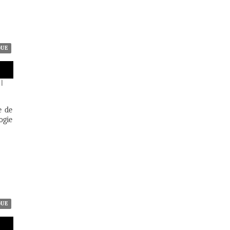
QUE
|
e de
ogie
QUE