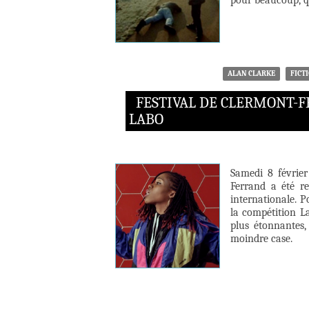
pour beaucoup, q
ALAN CLARKE
FICT
FESTIVAL DE CLERMONT-F
LABO
Samedi 8 févrie
Ferrand a été re
internationale. P
la compétition La
plus étonnantes,
moindre case.