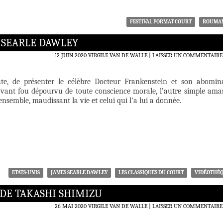
FESTIVAL FORMAT COURT
ROUMA
 SEARLE DAWLEY
12 JUIN 2020
VIRGILE VAN DE WALLE
LAISSER UN COMMENTAIRE
ute, de présenter le célèbre Docteur Frankenstein et son abomin
avant fou dépourvu de toute conscience morale, l’autre simple ama
nsemble, maudissant la vie et celui qui l’a lui a donnée.
ETATS-UNIS
JAMES SEARLE DAWLEY
LES CLASSIQUES DU COURT
VIDÉOTHÈ
 DE TAKASHI SHIMIZU
26 MAI 2020
VIRGILE VAN DE WALLE
LAISSER UN COMMENTAIRE