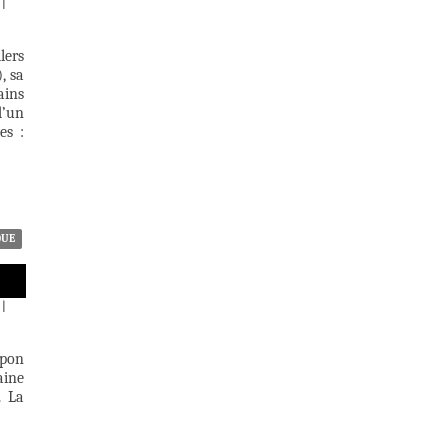
|
lers
, sa
ains
d’un
es :
QUE
|
apon
aine
. La