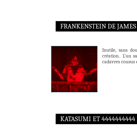
FRANKENSTEIN DE JAMES
Inutile, sans do
création. L’un s
cadavres cousus e
KATASUMI ET 4444444444