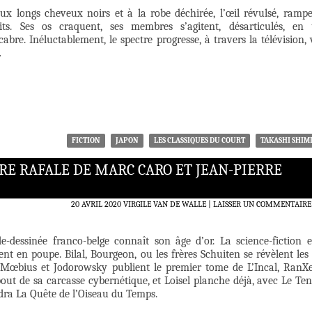
 aux longs cheveux noirs et à la robe déchirée, l’œil révulsé, ramp
ts. Ses os craquent, ses membres s’agitent, désarticulés, en
bre. Inéluctablement, le spectre progresse, à travers la télévision, 
…
FICTION
JAPON
LES CLASSIQUES DU COURT
TAKASHI SHIM
RE RAFALE DE MARC CARO ET JEAN-PIERRE
20 AVRIL 2020
VIRGILE VAN DE WALLE
LAISSER UN COMMENTAIRE
e-dessinée franco-belge connaît son âge d’or. La science-fiction e
vent en poupe. Bilal, Bourgeon, ou les frères Schuiten se révèlent les
. Mœbius et Jodorowsky publient le premier tome de L’Incal, RanX
out de sa carcasse cybernétique, et Loisel planche déjà, avec Le Ten
dra La Quête de l’Oiseau du Temps.