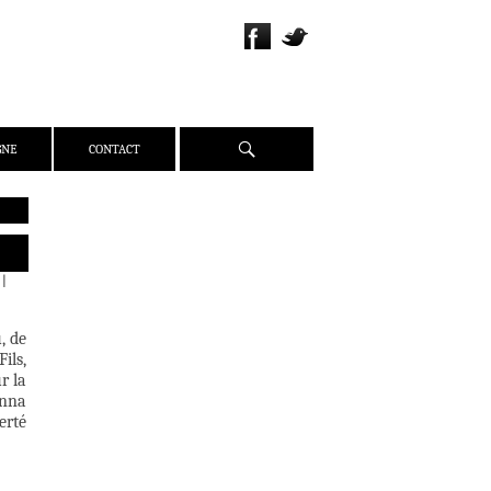
Recherche
GNE
CONTACT
QUI SOMMES-NOUS ?
PRÉSENTATION
|
ÉQUIPE
PRESSE
, de
PARTENAIRES
ils,
r la
WEBZINE
onna
rté
ACTUALITÉS
CRITIQUES
DOSSIERS