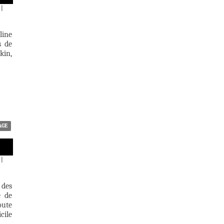
|
line
s de
kin,
AGE
|
 des
e de
oute
cile