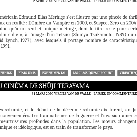
2 AVRIL 2020
VIRGILE VAN DE WALLE
LAISSER UN COMMENTAIRE
 américain Edmund Elias Merhige s’est illustré par une pincée de thril
ux en réalité : L’Ombre du Vampire en 2000, et Suspect Zero en 2004)
ue qu’à un seul et unique métrage, dont le titre reste pour cert
lm culte », à l’image d’un Tetsuo (Shin’ya Tsukamoto, 1989) ou 
d Lynch, 1977), avec lesquels il partage nombre de caractéristiqu
 1991.
MERHIGE
ETATS-UNIS
EXPÉRIMENTAL
LES CLASSIQUES DU COURT
VIDÉOTHÈ
AU CINÉMA DE SHŪJI TERAYAMA
31 MARS 2020
VIRGILE VAN DE WALLE
LAISSER UN COMMENTAIRE
s soixante, et le début de la décennie soixante-dix furent, au J
mouvementées. Les traumatismes de la guerre et l’invasion améric
 meurtrissures profondes dans la population. Les mœurs changent
ique et idéologique, est en train de transformer le pays.