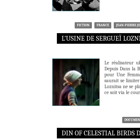
FICTION
FRANCE
JEAN-PIERRE J
L’USINE DE SERGUEÏ LOZN
Le réalisateur u
Depuis Dans la B
pour Une Femme
saurait se limite
Loznitsa ne se p
ce soit via le cou
DOCUMEN
DIN OF CELESTIAL BIRDS