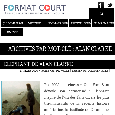
Recherche
ALLER AU CONTENU
QUI SOMMES-NOUS ?
WEBZINE
FORMATS LONGS
FESTIVAL FORMAT COURT
FILMS EN LIGNE
CONTACT
ARCHIVES PAR MOT-CLÉ : ALAN CLARKE
ELEPHANT DE ALAN CLARKE
27 MARS 2020
VIRGILE VAN DE WALLE
LAISSER UN COMMENTAIRE
|
En 2003, le cinéaste Gus Van Sant
dévoile son dernier-né : Elephant.
Inspiré de l’un des faits divers les plus
traumatisants de la récente histoire
américaine, la fusillade de Columbine,