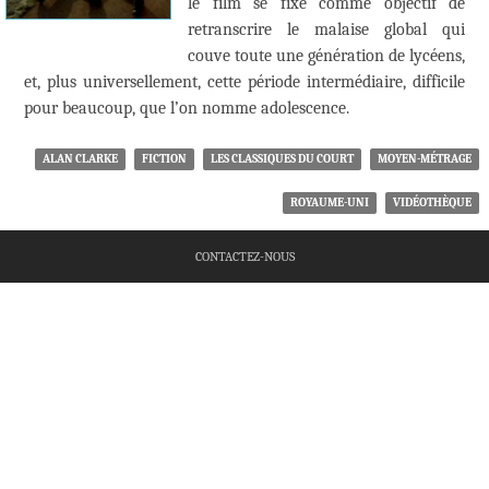
le film se fixe comme objectif de
retranscrire le malaise global qui
couve toute une génération de lycéens,
et, plus universellement, cette période intermédiaire, difficile
pour beaucoup, que l’on nomme adolescence.
ALAN CLARKE
FICTION
LES CLASSIQUES DU COURT
MOYEN-MÉTRAGE
ROYAUME-UNI
VIDÉOTHÈQUE
CONTACTEZ-NOUS