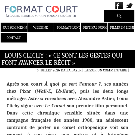
Recherche
ALLER AU CONTENU
QUI SOMMES-NOUS ?
WEBZINE
FORMATS LONGS
FESTIVAL FORMAT COURT
FILMS EN LIGNE
CONTACT
LOUIS CLICHY : « CE SONT LES GESTES QUI
FONT AVANCER LE RÉCIT »
6 JUILLET 2026
KATIA BAYER
LAISSER UN COMMENTAIRE
|
Après son court
À quoi ça sert l’amour ?
, ses années
chez Pixar (
Wall-E
,
Là-Haut
), puis les deux longs
métrages
Astérix
coréalisés avec Alexandre Astier, Louis
Clichy signe avec
Le Corset s
on premier film personnel.
Dans cette chronique sensible située dans une
campagne française des années 1980, un adolescent
contraint de porter un corset orthopédique voit son
rapport à son père, aux autres et à lui-même