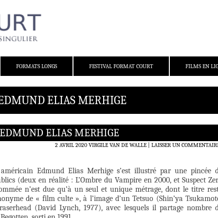
FORMATS LONGS
FESTIVAL FORMAT COURT
FILMS EN LI
: EDMUND ELIAS MERHIGE
E EDMUND ELIAS MERHIGE
2 AVRIL 2020
VIRGILE VAN DE WALLE
LAISSER UN COMMENTAIR
r américain Edmund Elias Merhige s’est illustré par une pincée 
ublics (deux en réalité : L’Ombre du Vampire en 2000, et Suspect Ze
ommée n’est due qu’à un seul et unique métrage, dont le titre res
nonyme de « film culte », à l’image d’un Tetsuo (Shin’ya Tsukamot
raserhead (David Lynch, 1977), avec lesquels il partage nombre 
 Begotten, sorti en 1991.