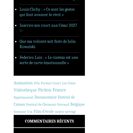
Louis Clichy : « Ce sont les gestes
qui font avancer le récit »
Inscrire son court aux César 2027
✨
Que ma volonté soit faite de Julia
Kowalski
Federico Luis : « Le cinéma est une
sorte de carte émotionnelle »
Animation
Prix Format Court
Les César
Fiction
France
Vidéothèque
Documentaire
Festival de
Expérimental
Cannes
Belgique
Festival de Clermont-Ferrand
Film d'école
Royaume-Uni
moyen-métrage
COMMENTAIRES RÉCENTS