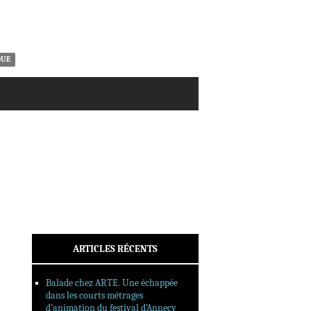
ACTUALITÉS
CRITIQUES
DOSSIERS
INTERVIEWS
QUE
REPORTAGES
SORTIES DVD
FORMATS LONGS
FESTIVAL FORMAT COURT
FILMS EN LIGNE
CONTACT
ARTICLES RÉCENTS
Balade chez ARTE. Une échappée
dans les courts métrages
d’animation du festival d’Annecy