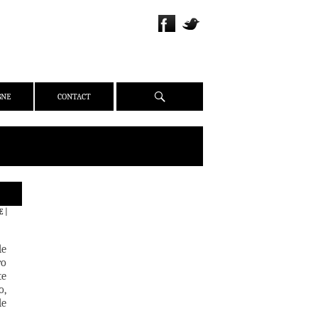
Recherche
GNE
CONTACT
QUI SOMMES-NOUS ?
E
|
PRÉSENTATION
ÉQUIPE
de
PRESSE
ro
te
PARTENAIRES
o,
WEBZINE
de