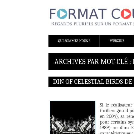
ALLER AU CONTENU
QUI SOMMES-NOUS ?
WEBZINE
ARCHIVES PAR MOT-CLÉ 
DIN OF CELESTIAL BIRDS D
Si le réalisateu
thrillers grand p
en 2004), sa ren
pour certains sy
1989) ou d’un E
caractéristiques :