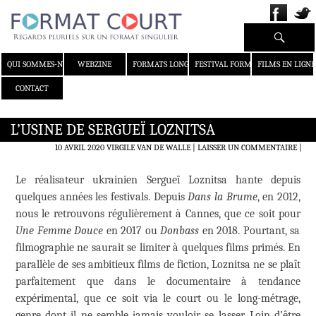
Recherche
ALLER AU CONTENU
QUI SOMMES-NOUS ?
WEBZINE
FORMATS LONGS
FESTIVAL FORMAT COURT
FILMS EN LIGNE
CONTACT
L’USINE DE SERGUEÏ LOZNITSA
10 AVRIL 2020
VIRGILE VAN DE WALLE
LAISSER UN COMMENTAIRE
|
Le réalisateur ukrainien Sergueï Loznitsa hante depuis
quelques années les festivals. Depuis
Dans la Brume
, en 2012,
nous le retrouvons régulièrement à Cannes, que ce soit pour
Une Femme Douce
en 2017 ou
Donbass
en 2018. Pourtant, sa
filmographie ne saurait se limiter à quelques films primés. En
parallèle de ses ambitieux films de fiction, Loznitsa ne se plaît
parfaitement que dans le documentaire à tendance
expérimental, que ce soit via le court ou le long-métrage,
genre dont il ne semble jamais vouloir se lasser. Loin d’être