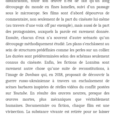
distanciation, toute son œuvre n’est de fait qu’un long
découpage du monde en fines lamelles, suivi d’un passage
sous le microscope. Ses films sont d’abord dépourvus de
commentaire, non seulement de la part du cinéaste lui-même
(au travers d’une voix off par exemple), mais aussi de la part
des protagonistes, auxquels la parole est rarement donnée.
Ensuite, chacun d’eux n’a souvent d’autre scénario qu’un
découpage méthodiquement étudié. Les plans s’enchâssent au
sein de structures prédéfinies comme les perles sur un collier.
Les durées sont prédéterminées selon des schémas seulement
connus du cinéaste. Enfin, les fictions de Loznitsa sont
rarement autre chose qu’une suite de reconstitutions, à
l’image de
Donbass
qui, en 2018, proposait de découvrir la
guerre russo-ukrainienne à travers un enchaînement de
scènes barbares inspirées de réelles vidéos du conflit postées
sur
Youtube
. En résulte des œuvres neutres, presque des
œuvres mortes, plus mécaniques que véritablement
humaines. Documentaire ou fiction, chaque film est une
vivisection. La substance vivante est retirée pour ne laisser