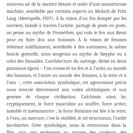
nouveau-né de la matrice béante et noire d’une monstrueuse
machine, semblable par certains aspects au Moloch de Fritz
Lang (
Metropolis
, 1927).
À
la vision d’un feu dompté par les
ouvriers, baladé à travers l’aciérie, partagé de poste en poste,
on pense au mythe de Prométhée, qui vola le feu aux dieux
pour en faire don aux hommes. À la vision de femmes
réitérant indéfiniment, semblable à des automates, la même
boucle gestuelle, nous songeons au mythe de Sisyphe ou à
celui des Danaïdes. L’architecture du métrage, divisé en deux
panneaux égaux – l’un consacré au feu et à l’acier, au monde
des hommes, et l’autre au monde des femmes, à la terre et à
l’eau –, cette association symbolique, cet agencement précis
nous renvoie directement aux codex alchimiques, et aux
genèses de chaque civilisation. L’alchimie, ainsi, lie,
cryptiquement, la force masculine au souffre, force active,
instable et inséminatrice ; la force féminine est liée à la terre,
à l’eau, au mercure, c’est la stabilité, le sel structurant, l’entité
incubatrice. Cette symbolique, nous la retrouvons dans la
film, non pas seulement au travers des couleurs, des