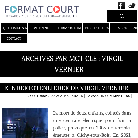
Recherche
ALLER AU CONTENU
QUI SOMMES-NOUS ?
WEBZINE
FORMATS LONGS
FESTIVAL FORMAT COURT
FILMS EN LIGNE
CONTACT
ARCHIVES PAR MOT-CLÉ : VIRGIL
VERNIER
KINDERTOTENLIEDER DE VIRGIL VERNIER
23 OCTOBRE 2022
AGATHE ARNAUD
LAISSER UN COMMENTAIRE
|
La mort de deux enfants, coincés dans
une centrale électrique pour fuir la
police, provoque en 2005 de terribles
émeutes à Clichy-sous-Bois. En 2021,