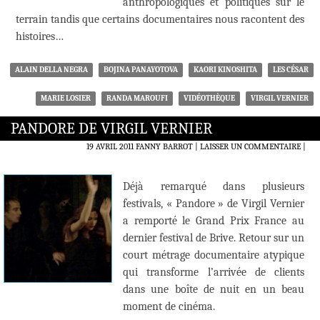
anthropologiques et politiques sur le
terrain tandis que certains documentaires nous racontent des
histoires…
ALAIN DELLA NEGRA
BOJINA PANAYOTOVA
KAORI KINOSHITA
LES CÉSAR
MARIE LOSIER
RANDA MAROUFI
VIDÉOTHÈQUE
VIRGIL VERNIER
PANDORE DE VIRGIL VERNIER
19 AVRIL 2011
FANNY BARROT
LAISSER UN COMMENTAIRE
|
Déjà remarqué dans plusieurs
festivals, « Pandore » de Virgil Vernier
a remporté le Grand Prix France au
dernier festival de Brive. Retour sur un
court métrage documentaire atypique
qui transforme l’arrivée de clients
dans une boîte de nuit en un beau
moment de cinéma.