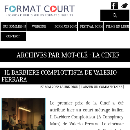
Recherche
ALLER AU CONTENU
QUI SOMMES-NOUS ?
WEBZINE
FORMATS LONGS
FESTIVAL FORMAT COURT
FILMS EN LIGNE
CONTACT
ARCHIVES PAR MOT-CLÉ : LA CINEF
IL BARBIERE COMPLOTTISTA DE VALERIO
FERRARA
27 MAI 2022
LAURE DION
LAISSER UN COMMENTAIRE
|
Le premier prix de la Cinef a été
attribué hier au court-métrage italien
Il Barbiere Complottista (A Conspiracy
Man) de Valerio Ferrara. Le cinéaste