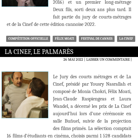
2016) et un premier long-métrage
Deux fils, sorti deux ans plus tard. Il
fait partie du jury de courts-métrages
et de la Cinef de cette édition cannoise 2022.
COMPÉTITION OFFICIELLE
FÉLIX MOATI
FESTIVAL DE CANNES
LA CINEF
LA CINEF, LE PALMARÈS
26 MAI 2022
LAISSER UN COMMENTAIRE
|
Le Jury des courts métrages et de La
Cinef, présidé par Yousry Nasrallah et
composé de Monia Chokri, Félix Moati,
Jean-Claude Raspiengeas et Laura
Wandel, a décerné les prix de La Cinef
aujourd’hui lors d’une cérémonie en
salle Buñuel, suivie de la projection
des films primés. La sélection comptait
16 films d’étudiants en cinéma, choisis parmi 1 528 candidats