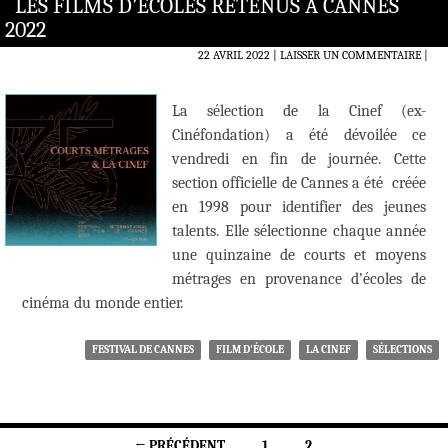
LES FILMS D’ÉCOLES RETENUS À CANNES
2022
22 AVRIL 2022
LAISSER UN COMMENTAIRE
|
La sélection de la Cinef (ex-
Cinéfondation) a été dévoilée ce
vendredi en fin de journée. Cette
section officielle de Cannes a été créée
en 1998 pour identifier des jeunes
talents. Elle sélectionne chaque année
une quinzaine de courts et moyens
métrages en provenance d’écoles de
cinéma du monde entier.
FESTIVAL DE CANNES
FILM D'ÉCOLE
LA CINEF
SÉLECTIONS
Navigation
← PRÉCÉDENT
1
2