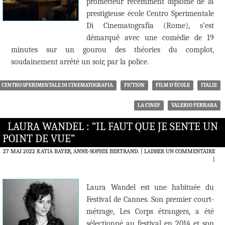
prometteur récemment diplômé de la
prestigieuse école Centro Sperimentale
Di Cinematografia (Rome), s’est
démarqué avec une comédie de 19
minutes sur un gourou des théories du complot,
soudainement arrêté un soir, par la police.
CENTRO SPERIMENTALE DI CINEMATOGRAFIA
FICTION
FILM D'ÉCOLE
ITALIE
LA CINEF
VALERIO FERRARA
LAURA WANDEL : “IL FAUT QUE JE SENTE UN
POINT DE VUE”
27 MAI 2022
KATIA BAYER, ANNE-SOPHIE BERTRAND.
LAISSER UN COMMENTAIRE
|
Laura Wandel est une habituée du
Festival de Cannes. Son premier court-
métrage, Les Corps étrangers, a été
sélectionné au festival en 2014 et son