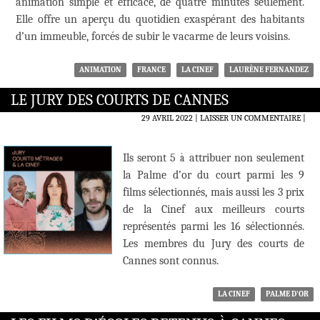
animation simple et efficace, de quatre minutes seulement.
Elle offre un aperçu du quotidien exaspérant des habitants
d’un immeuble, forcés de subir le vacarme de leurs voisins.
ANIMATION
FRANCE
LA CINEF
LAURÈNE FERNANDEZ
LE JURY DES COURTS DE CANNES
29 AVRIL 2022
LAISSER UN COMMENTAIRE
|
Ils seront 5 à attribuer non seulement
la Palme d’or du court parmi les 9
films sélectionnés, mais aussi les 3 prix
de la Cinef aux meilleurs courts
représentés parmi les 16 sélectionnés.
Les membres du Jury des courts de
Cannes sont connus.
LA CINEF
PALME D'OR