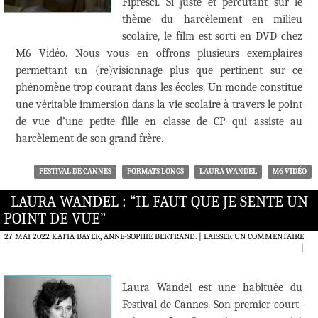
Fipresci. Si juste et percutant sur le
thème du harcèlement en milieu
scolaire, le film est sorti en DVD chez
M6 Vidéo. Nous vous en offrons plusieurs exemplaires
permettant un (re)visionnage plus que pertinent sur ce
phénomène trop courant dans les écoles. Un monde constitue
une véritable immersion dans la vie scolaire à travers le point
de vue d’une petite fille en classe de CP qui assiste au
harcèlement de son grand frère.
FESTIVAL DE CANNES
FORMATS LONGS
LAURA WANDEL
M6 VIDÉO
LAURA WANDEL : “IL FAUT QUE JE SENTE UN
POINT DE VUE”
27 MAI 2022
KATIA BAYER, ANNE-SOPHIE BERTRAND.
LAISSER UN COMMENTAIRE
|
Laura Wandel est une habituée du
Festival de Cannes. Son premier court-