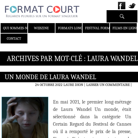
Recherche
ALLER AU CONTENU
QUI SOMMES-NOUS ?
WEBZINE
FORMATS LONGS
FESTIVAL FORMAT COURT
FILMS EN LIGNE
CONTACT
ARCHIVES PAR MOT-CLÉ : LAURA WANDEL
UN MONDE DE LAURA WANDEL
24 OCTOBRE 2022
LAURE DION
LAISSER UN COMMENTAIRE
|
En mai 2021, le premier long-métrage
de Laura Wandel Un monde, était
sélectionné dans la catégorie Un
Certain Regard du Festival de Cannes
où il a remporté le prix de la presse,