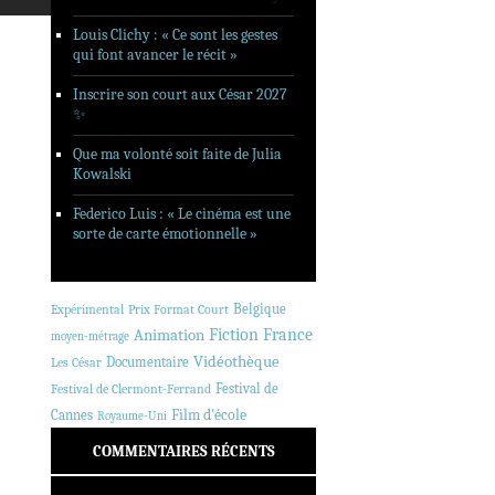
Louis Clichy : « Ce sont les gestes
qui font avancer le récit »
Inscrire son court aux César 2027
✨
Que ma volonté soit faite de Julia
Kowalski
Federico Luis : « Le cinéma est une
sorte de carte émotionnelle »
Belgique
Expérimental
Prix Format Court
Animation
Fiction
France
moyen-métrage
Vidéothèque
Documentaire
Les César
Festival de
Festival de Clermont-Ferrand
Cannes
Film d'école
Royaume-Uni
COMMENTAIRES RÉCENTS