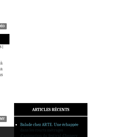
ACTUALITÉS
CRITIQUES
DOSSIERS
INTERVIEWS
DÉO
REPORTAGES
SORTIES DVD
S
|
FORMATS LONGS
FESTIVAL FORMAT COURT
 à
la
FILMS EN LIGNE
us
CONTACT
ARTICLES RÉCENTS
AMY
Balade chez ARTE. Une échappée
dans les courts métrages
d’animation du festival d’Annecy