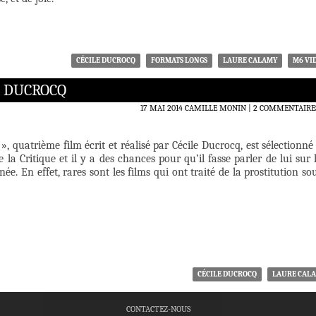
CÉCILE DUCROCQ
FORMATS LONGS
LAURE CALAMY
M6 VI
E DUCROCQ
17 MAI 2014
CAMILLE MONIN
2 COMMENTAIRE
 », quatrième film écrit et réalisé par Cécile Ducrocq, est sélectionné
 la Critique et il y a des chances pour qu’il fasse parler de lui sur 
née. En effet, rares sont les films qui ont traité de la prostitution so
CÉCILE DUCROCQ
LAURE CAL
CONTACTEZ-NOUS