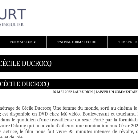
FORMATS LONGS
FESTIVAL FORMAT COURT
FILMS EN LI
 CÉCILE DUCROCQ
CÉCILE DUCROCQ
16 MAI 2022
LAURE DION
LAISSER UN COMMENTAIR
métrage de Cécile Ducrocq Une femme du monde, sorti au cinéma le
, est disponible en DVD chez M6 vidéo. Bouleversant et touchant, 
dans le quotidien d’une travailleuse du sexe. Porté par la formidab
aure Calamy qui lui a valu d’ailleurs une nomination aux César 20
e actrice, le film nous fait vivre 95 minutes intenses de révolte, 
e, et de joie.