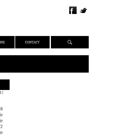
Recherche
GNE
CONTACT
QUI SOMMES-NOUS ?
E
|
PRÉSENTATION
ÉQUIPE
 8
PRESSE
le
le
PARTENAIRES
22
WEBZINE
de