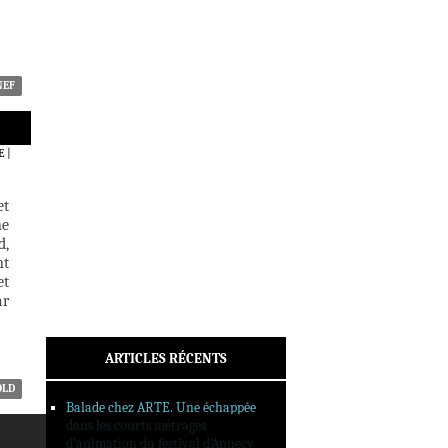
ACTUALITÉS
CRITIQUES
DOSSIERS
INTERVIEWS
NEF
REPORTAGES
SORTIES DVD
E
|
FORMATS LONGS
FESTIVAL FORMAT COURT
et
ne
FILMS EN LIGNE
d,
nt
CONTACT
et
ar
ARTICLES RÉCENTS
OLD
Balade chez ARTE. Une échappée
dans les courts métrages
d’animation du festival d’Annecy