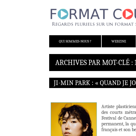
ALLER AU CONTENU
QUI SOMMES-NOUS ?
WEBZINE
ARCHIVES PAR MOT-CLÉ :
JI-MIN PARK : « QUAND JE JO
Artiste plastici
des courts métr
Festival de Cann
permanent, la que
français et son b