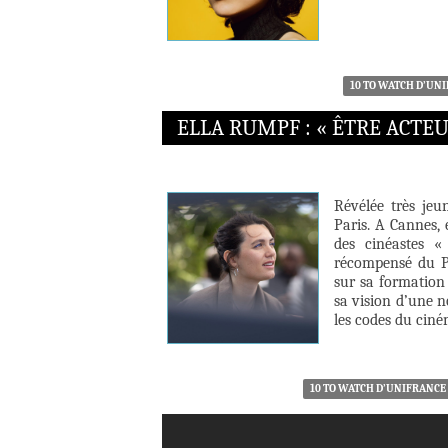
10 TO WATCH D’UN
ELLA RUMPF : « ÊTRE ACTEU
Révélée très jeu
Paris. A Cannes, 
des cinéastes «
récompensé du Pr
sur sa formation 
sa vision d’une n
les codes du ciné
10 TO WATCH D’UNIFRANCE