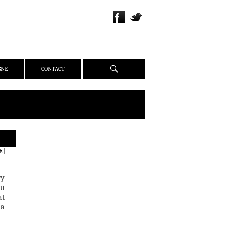
Recherche
GNE
CONTACT
QUI SOMMES-NOUS ?
E
|
PRÉSENTATION
ÉQUIPE
ry
PRESSE
au
at
PARTENAIRES
ma
WEBZINE