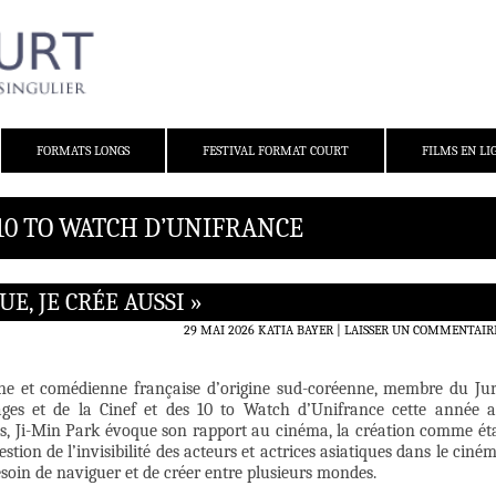
FORMATS LONGS
FESTIVAL FORMAT COURT
FILMS EN LI
 10 TO WATCH D’UNIFRANCE
UE, JE CRÉE AUSSI »
29 MAI 2026
KATIA BAYER
LAISSER UN COMMENTAIR
enne et comédienne française d’origine sud-coréenne, membre du Ju
ages et de la Cinef et des 10 to Watch d’Unifrance cette année 
es, Ji-Min Park évoque son rapport au cinéma, la création comme ét
stion de l’invisibilité des acteurs et actrices asiatiques dans le ciné
esoin de naviguer et de créer entre plusieurs mondes.