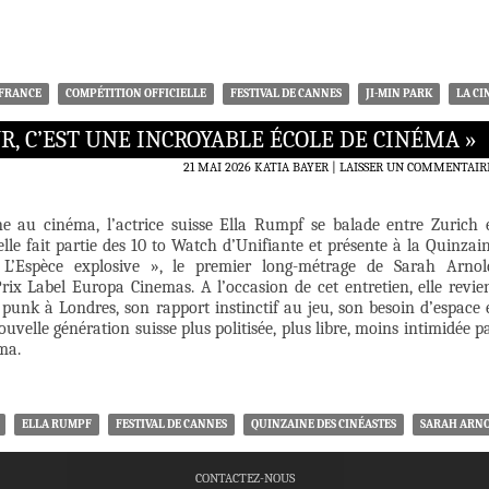
IFRANCE
COMPÉTITION OFFICIELLE
FESTIVAL DE CANNES
JI-MIN PARK
LA CI
R, C’EST UNE INCROYABLE ÉCOLE DE CINÉMA »
21 MAI 2026
KATIA BAYER
LAISSER UN COMMENTAIR
ne au cinéma, l’actrice suisse Ella Rumpf se balade entre Zurich 
elle fait partie des 10 to Watch d’Unifiante et présente à la Quinzai
 L’Espèce explosive », le premier long-métrage de Sarah Arnol
ix Label Europa Cinemas. A l’occasion de cet entretien, elle revie
punk à Londres, son rapport instinctif au jeu, son besoin d’espace 
ouvelle génération suisse plus politisée, plus libre, moins intimidée p
ma.
ELLA RUMPF
FESTIVAL DE CANNES
QUINZAINE DES CINÉASTES
SARAH ARN
CONTACTEZ-NOUS