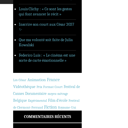
Louis Clichy : « Ce sont les gestes
qui font avancer le récit »
Inscrire son court aux César 2027
✨
Que ma volonté soit faite de Julia
Kowalski
Federico Luis : « Le cinéma est une
sorte de carte émotionnelle »
Animation
France
Les César
Vidéothèque
Festival de
Prix Format Court
Cannes
Documentaire
moyen-métrage
Belgique
Film d'école
Expérimental
Festival
Fiction
de Clermont-Ferrand
Royaume-Uni
COMMENTAIRES RÉCENTS