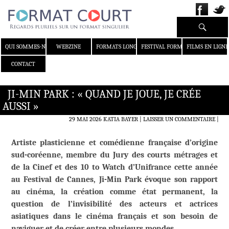
Recherche
ALLER AU CONTENU
QUI SOMMES-NOUS ?
WEBZINE
FORMATS LONGS
FESTIVAL FORMAT COURT
FILMS EN LIGNE
CONTACT
JI-MIN PARK : « QUAND JE JOUE, JE CRÉE
AUSSI »
29 MAI 2026
KATIA BAYER
LAISSER UN COMMENTAIRE
|
Artiste plasticienne et comédienne française d’origine
sud-coréenne, membre du Jury des courts métrages et
de la Cinef et des 10 to Watch d’Unifrance cette année
au Festival de Cannes, Ji-Min Park évoque son rapport
au cinéma, la création comme état permanent, la
question de l’invisibilité des acteurs et actrices
asiatiques dans le cinéma français et son besoin de
naviguer et de créer entre plusieurs mondes.