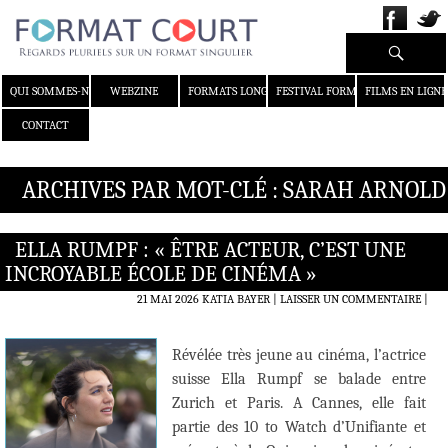
Recherche
ALLER AU CONTENU
QUI SOMMES-NOUS ?
WEBZINE
FORMATS LONGS
FESTIVAL FORMAT COURT
FILMS EN LIGNE
CONTACT
ARCHIVES PAR MOT-CLÉ : SARAH ARNOLD
ELLA RUMPF : « ÊTRE ACTEUR, C’EST UNE
INCROYABLE ÉCOLE DE CINÉMA »
21 MAI 2026
KATIA BAYER
LAISSER UN COMMENTAIRE
|
Révélée très jeune au cinéma, l’actrice
suisse Ella Rumpf se balade entre
Zurich et Paris. A Cannes, elle fait
partie des 10 to Watch d’Unifiante et