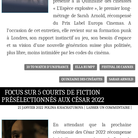
présente à la Quinzaine des cinéastes
« L’Espèce explosive », le premier long-
métrage de Sarah Arnold, récompensé
du Prix Label Europa Cinemas. A
l’occasion de cet entretien, elle revient sur sa formation punk
à Londres, son rapport instinctif au jeu, son besoin d’espace
et sa vision d’une nouvelle génération suisse plus politisée,
plus libre, moins intimidée par les codes du cinéma.
10 TO WATCH D’UNIFRANCE
ELLA RUMPF
FESTIVAL DE CANNES
QUINZAINE DES CINÉASTES
SARAH ARNOLD
FOCUS SUR 5 COURTS DE FICTION
PRÉSÉLECTIONNÉS AUX CÉSAR 2022
21 JANVIER 2022
POLINA KHACHATUROVA
LAISSER UN COMMENTAIRE
|
En attendant que la prochaine
cérémonie des César 2022 récompense