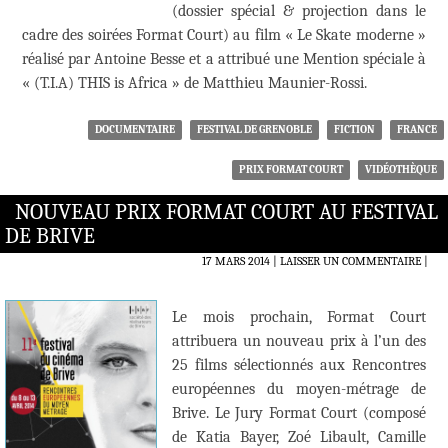
(dossier spécial & projection dans le
cadre des soirées Format Court) au film « Le Skate moderne »
réalisé par Antoine Besse et a attribué une Mention spéciale à
« (T.I.A) THIS is Africa » de Matthieu Maunier-Rossi.
DOCUMENTAIRE
FESTIVAL DE GRENOBLE
FICTION
FRANCE
PRIX FORMAT COURT
VIDÉOTHÈQUE
NOUVEAU PRIX FORMAT COURT AU FESTIVAL
DE BRIVE
17 MARS 2014
LAISSER UN COMMENTAIRE
|
Le mois prochain, Format Court
attribuera un nouveau prix à l’un des
25 films sélectionnés aux Rencontres
européennes du moyen-métrage de
Brive. Le Jury Format Court (composé
de Katia Bayer, Zoé Libault, Camille