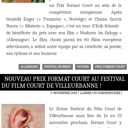
un Prix Format Court au sein de la
compétition européenne. Après
Gunhild Enger (« Prematur », Norvège) et Chema García
Ibarra (« Misterio », Espagne), c’est au tour d’Erik Schmitt
de bénéficier du prix avec son film « Nashorn im Galopp »
(Allemagne). Le film, choisi parmi les 40 films européens
sélectionnés, a séduit notre équipe par sa créativité, sa poésie,
son rythme et son humour.
ALLEMAGNE
FESTIVAL DE BREST
FICTION
PRIX FORMAT COURT
NOUVEAU PRIX FORMAT COURT AU FESTIVAL
DU FILM COURT DE VILLEURBANNE !
5 NOVEMBRE 2014
LAISSER UN COMMENTAIRE
|
Le 35ème Festival du Film Court de
Villeurbanne aura lieu du 14 au 23
novembre prochain. Format Court y