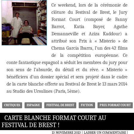
Ce weekend, lors de la cérémonie de
clôture du Festival de Brest, le Jury
Format Court (composé de Fanny
Barrot, Katia Bayer, Agathe
Demanneville et Aziza Kaddour) a
attribué son Prix à « Misterio » de
Chema García Ibarra, l’un des 42 films
de la compétition européenne. Ce
conte fantastique espagnol a séduit les membres du jury pour
son sens de l’absurde, du détail et du rêve. « Misterio »
bénéficiera d’un dossier spécial et sera projeté dans le cadre
de la carte blanche offerte au Festival de Brest le 13 mars 2014
au Studio des Ursulines (Paris, 5ème).
CRITIQUES
ESPAGNE
FESTIVAL DE BREST
FICTION
PRIX FORMAT COURT
CARTE BLANCHE FORMAT COURT AU
FESTIVAL DE BREST !
13 NOVEMBRE 2013
LAISSER UN COMMENTAIRE
|