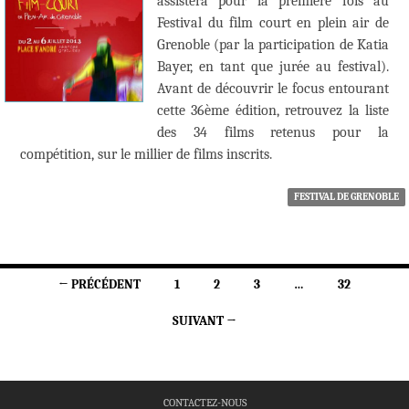
assistera pour la première fois au
Festival du film court en plein air de
Grenoble (par la participation de Katia
Bayer, en tant que jurée au festival).
Avant de découvrir le focus entourant
cette 36ème édition, retrouvez la liste
des 34 films retenus pour la
compétition, sur le millier de films inscrits.
FESTIVAL DE GRENOBLE
Navigation
← PRÉCÉDENT
1
2
3
…
32
des
SUIVANT →
articles
CONTACTEZ-NOUS