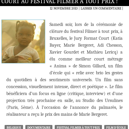
COURT AU FESTIVAL FILMER À TOUT PRIX !
12 NOVEMBRE 2013
LAISSER UN COMMENTAIRE
|
Samedi soir, lors de la cérémonie de
clôture du festival Filmer à tout prix, à
Bruxelles, le Jury Format Court (Katia
Bayer, Marie Bergeret, Adi Chesson,
Xavier Gourdet et Mathieu Lericq) a
élu comme meilleur court métrage
« Anima » de Simon Gillard, un film
d’école qui « relie avec brio les gestes
du quotidien à des sentiments universels. Un film sans
concession, visuellement intense, direct et poétique ». Le film
bénéficiera d’un focus en ligne (critique, interview) et d’une
projection très prochaine en salle, au Studio des Ursulines
(Paris, 5ème). À l’occasion de l’annonce du palmarès, le
réalisateur a reçu le prix des mains de Marie Bergeret.
BELGIQUE
DOCUMENTAIRE
FESTIVAL FILMER À TOUT PRIX
FILM D'ÉCOLE