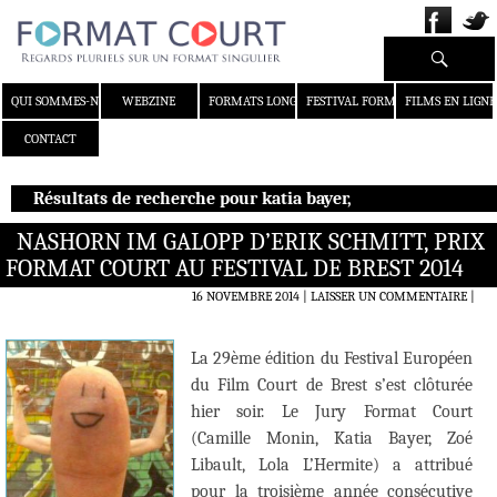
Recherche
ALLER AU CONTENU
QUI SOMMES-NOUS ?
WEBZINE
FORMATS LONGS
FESTIVAL FORMAT COURT
FILMS EN LIGNE
CONTACT
Résultats de recherche pour katia bayer,
NASHORN IM GALOPP D’ERIK SCHMITT, PRIX
FORMAT COURT AU FESTIVAL DE BREST 2014
16 NOVEMBRE 2014
LAISSER UN COMMENTAIRE
|
La 29ème édition du Festival Européen
du Film Court de Brest s’est clôturée
hier soir. Le Jury Format Court
(Camille Monin, Katia Bayer, Zoé
Libault, Lola L’Hermite) a attribué
pour la troisième année consécutive