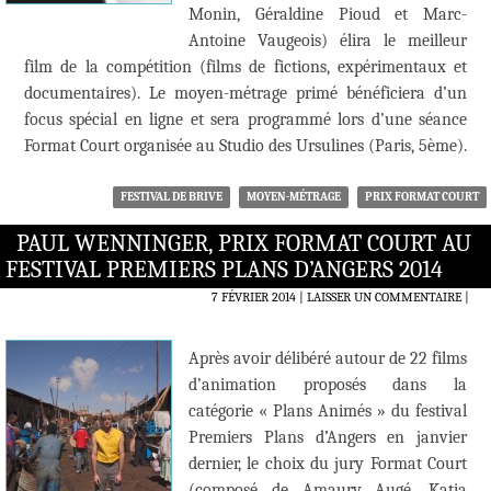
Monin, Géraldine Pioud et Marc-
Antoine Vaugeois) élira le meilleur
film de la compétition (films de fictions, expérimentaux et
documentaires). Le moyen-métrage primé bénéficiera d’un
focus spécial en ligne et sera programmé lors d’une séance
Format Court organisée au Studio des Ursulines (Paris, 5ème).
FESTIVAL DE BRIVE
MOYEN-MÉTRAGE
PRIX FORMAT COURT
PAUL WENNINGER, PRIX FORMAT COURT AU
FESTIVAL PREMIERS PLANS D’ANGERS 2014
7 FÉVRIER 2014
LAISSER UN COMMENTAIRE
|
Après avoir délibéré autour de 22 films
d’animation proposés dans la
catégorie « Plans Animés » du festival
Premiers Plans d’Angers en janvier
dernier, le choix du jury Format Court
(composé de Amaury Augé, Katia