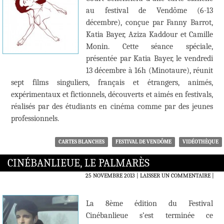
au festival de Vendôme (6-13
décembre), conçue par Fanny Barrot,
Katia Bayer, Aziza Kaddour et Camille
Monin. Cette séance spéciale,
présentée par Katia Bayer, le vendredi
13 décembre à 16h (Minotaure), réunit
sept films singuliers, français et étrangers, animés,
expérimentaux et fictionnels, découverts et aimés en festivals,
réalisés par des étudiants en cinéma comme par des jeunes
professionnels.
CARTES BLANCHES
FESTIVAL DE VENDÔME
VIDÉOTHÈQUE
CINÉBANLIEUE, LE PALMARÈS
25 NOVEMBRE 2013
LAISSER UN COMMENTAIRE
|
La 8ème édition du Festival
Cinébanlieue s’est terminée ce