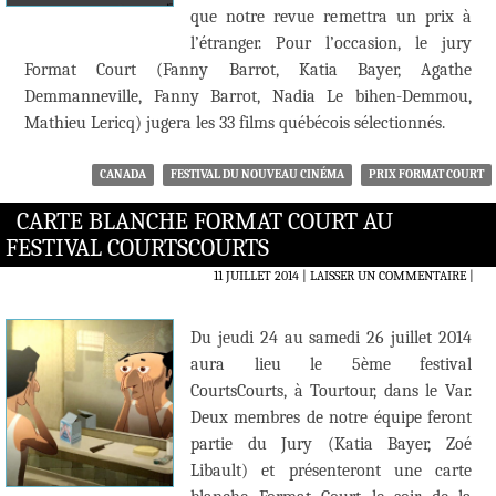
que notre revue remettra un prix à
l’étranger. Pour l’occasion, le jury
Format Court (Fanny Barrot, Katia Bayer, Agathe
Demmanneville, Fanny Barrot, Nadia Le bihen-Demmou,
Mathieu Lericq) jugera les 33 films québécois sélectionnés.
CANADA
FESTIVAL DU NOUVEAU CINÉMA
PRIX FORMAT COURT
CARTE BLANCHE FORMAT COURT AU
FESTIVAL COURTSCOURTS
11 JUILLET 2014
LAISSER UN COMMENTAIRE
|
Du jeudi 24 au samedi 26 juillet 2014
aura lieu le 5ème festival
CourtsCourts, à Tourtour, dans le Var.
Deux membres de notre équipe feront
partie du Jury (Katia Bayer, Zoé
Libault) et présenteront une carte