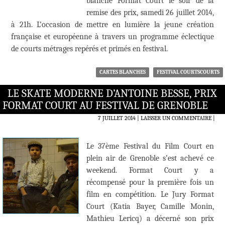
blanche Format Court le soir de la
remise des prix, samedi 26 juillet 2014,
à 21h. L’occasion de mettre en lumière la jeune création
française et européenne à travers un programme éclectique
de courts métrages repérés et primés en festival.
CARTES BLANCHES
FESTIVAL COURTSCOURTS
LE SKATE MODERNE D’ANTOINE BESSE, PRIX
FORMAT COURT AU FESTIVAL DE GRENOBLE
7 JUILLET 2014
LAISSER UN COMMENTAIRE
|
Le 37ème Festival du Film Court en
plein air de Grenoble s’est achevé ce
weekend. Format Court y a
récompensé pour la première fois un
film en compétition. Le Jury Format
Court (Katia Bayer, Camille Monin,
Mathieu Lericq) a décerné son prix