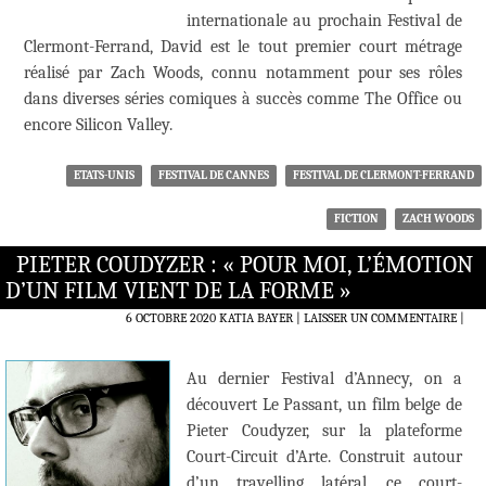
internationale au prochain Festival de
Clermont-Ferrand, David est le tout premier court métrage
réalisé par Zach Woods, connu notamment pour ses rôles
dans diverses séries comiques à succès comme The Office ou
encore Silicon Valley.
ETATS-UNIS
FESTIVAL DE CANNES
FESTIVAL DE CLERMONT-FERRAND
FICTION
ZACH WOODS
PIETER COUDYZER : « POUR MOI, L’ÉMOTION
D’UN FILM VIENT DE LA FORME »
6 OCTOBRE 2020
KATIA BAYER
LAISSER UN COMMENTAIRE
|
Au dernier Festival d’Annecy, on a
découvert Le Passant, un film belge de
Pieter Coudyzer, sur la plateforme
Court-Circuit d’Arte. Construit autour
d’un travelling latéral, ce court-