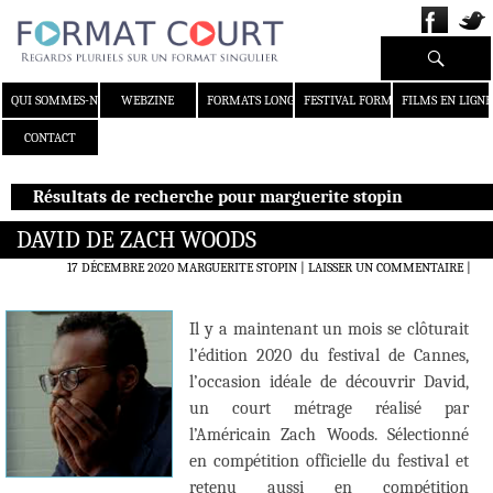
Recherche
ALLER AU CONTENU
QUI SOMMES-NOUS ?
WEBZINE
FORMATS LONGS
FESTIVAL FORMAT COURT
FILMS EN LIGNE
CONTACT
Résultats de recherche pour marguerite stopin
DAVID DE ZACH WOODS
17 DÉCEMBRE 2020
MARGUERITE STOPIN
LAISSER UN COMMENTAIRE
|
Il y a maintenant un mois se clôturait
l’édition 2020 du festival de Cannes,
l’occasion idéale de découvrir David,
un court métrage réalisé par
l’Américain Zach Woods. Sélectionné
en compétition officielle du festival et
retenu aussi en compétition