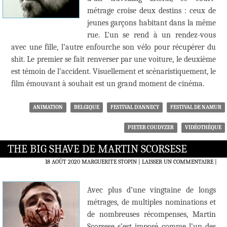
métrage croise deux destins : ceux de
jeunes garçons habitant dans la même
rue. L’un se rend à un rendez-vous
avec une fille, l’autre enfourche son vélo pour récupérer du
shit. Le premier se fait renverser par une voiture, le deuxième
est témoin de l’accident. Visuellement et scénaristiquement, le
film émouvant à souhait est un grand moment de cinéma.
ANIMATION
BELGIQUE
FESTIVAL D'ANNECY
FESTIVAL DE NAMUR
PIETER COUDYZER
VIDÉOTHÈQUE
THE BIG SHAVE DE MARTIN SCORSESE
18 AOÛT 2020
MARGUERITE STOPIN
LAISSER UN COMMENTAIRE
|
Avec plus d’une vingtaine de longs
métrages, de multiples nominations et
de nombreuses récompenses, Martin
Scorsese s’est imposé comme l’un des