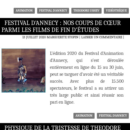
ANIMATION
FESTIVAL D'ANNECY
THEODORE USHEV
VIDÉOTHÈQUE
FESTIVAL D’ANNECY : NOS COUPS DE CŒUR
PARMI LES FILMS DE FIN D’ÉTUDES
13 JUILLET 2020
MARGUERITE STOPIN
LAISSER UN COMMENTAIRE
|
L’édition 2020 du Festival d’Animation
d’Annecy, qui s’est déroulée
entièrement en ligne du 15 au 30 juin,
peut se targuer d’avoir été un véritable
succès. Avec plus de 15.500
spectateurs, le festival a su attirer un
très large public et ainsi réussir son
pari en ligne.
ANIMATION
FESTIVAL D'ANNECY
PHYSIQUE DE LA TRISTESSE DE THEODORE