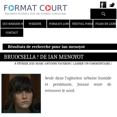
Recherche
ALLER AU CONTENU
QUI SOMMES-NOUS ?
WEBZINE
FORMATS LONGS
FESTIVAL FORMAT COURT
FILMS EN LIGNE
CONTACT
Résultats de recherche pour ian menoyot
BRUOCSELLA ! DE IAN MENOYOT
8 FÉVRIER 2015
MARC-ANTOINE VAUGEOIS
LAISSER UN COMMENTAIRE
|
Seule dans l’agitation urbaine humide
et persistante, Jeanne tente de
retrouver le nord.