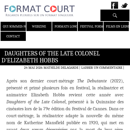
Recherche
ALLER AU CONTENU
QUI SOMMES-NOUS ?
WEBZINE
FORMATS LONGS
FESTIVAL FORMAT COURT
FILMS EN LIGNE
CONTACT
DAUGHTERS OF THE LATE COLONEL
D’ELIZABETH HOBBS
24 MAI 2026
MATHILDE DELAGARDE
LAISSER UN COMMENTAIRE
|
Après son dernier court-métrage
The Debutante
(2022),
présenté et primé plusieurs fois en festival, la réalisatrice et
animatrice Elizabeth Hobbs revient cette année avec
Daughters of the Late Colonel
, présenté à la Quinzaine des
cinéastes lors de la 79e édition du Festival de Cannes. Dans ce
court-métrage, la réalisatrice adapte la nouvelle du même
nom de Katherine Mansfield publiée en 1920, qui met en
avant deux sœurs désespérées par la mort de leur père,