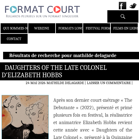
Recherche
ALLER AU CONTENU
QUI SOMMES-NOUS ?
WEBZINE
FORMATS LONGS
FESTIVAL FORMAT COURT
FILMS EN LIGNE
CONTACT
Résultats de recherche pour mathilde delagarde
DAUGHTERS OF THE LATE COLONEL
D’ELIZABETH HOBBS
24 MAI 2026
MATHILDE DELAGARDE
LAISSER UN COMMENTAIRE
|
Après son dernier court-métrage « The
Debutante » (2022), présenté et primé
plusieurs fois en festival, la réalisatrice
et animatrice Elizabeth Hobbs revient
cette année avec « Daughters of the
Late Colonel », présenté à la Quinzaine