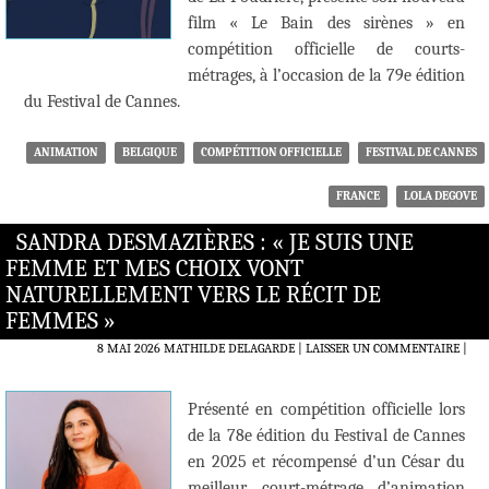
film « Le Bain des sirènes » en
compétition officielle de courts-
métrages, à l’occasion de la 79e édition
du Festival de Cannes.
ANIMATION
BELGIQUE
COMPÉTITION OFFICIELLE
FESTIVAL DE CANNES
FRANCE
LOLA DEGOVE
SANDRA DESMAZIÈRES : « JE SUIS UNE
FEMME ET MES CHOIX VONT
NATURELLEMENT VERS LE RÉCIT DE
FEMMES »
8 MAI 2026
MATHILDE DELAGARDE
LAISSER UN COMMENTAIRE
|
Présenté en compétition officielle lors
de la 78e édition du Festival de Cannes
en 2025 et récompensé d’un César du
meilleur court-métrage d’animation