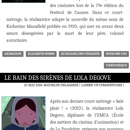
des cinéastes lors de la 79e édition du
Festival de Cannes. Dans ce court-
métrage, la réalisatrice adapte la nouvelle du même nom de
Katherine Mansfield publiée en 1920, qui met en avant deux
sœurs désespérées par la mort de leur père, colonel
autoritaire.
ANIMATION
ELIZABETH HOBBS
QUINZAINE DES CINÉASTES
ROYAUME-UNI
VIDÉOTHÈQUE
LE BAIN DES SIRÈNES DE LOLA DEGOVE
23 MAI 2026
MATHILDE DELAGARDE
LAISSER UN COMMENTAIRE
|
Après son dernier court-métrage « Sale
pluie ! » (2022), la réalisatrice Lola
Degove, diplômée de l’EMCA (École
des métiers du cinéma d’animation) et
de La Poudrière, présente son nouveau