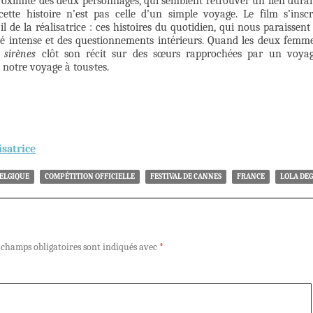
 proximité des deux personnages, qui semblent retrouver un lien dura
te histoire n’est pas celle d’un simple voyage. Le film s’inscr
 de la réalisatrice : ces histoires du quotidien, qui nous paraissent
ité intense et des questionnements intérieurs. Quand les deux femm
 sirènes
clôt son récit sur des sœurs rapprochées par un voya
 notre voyage à tous·tes.
isatrice
ELGIQUE
COMPÉTITION OFFICIELLE
FESTIVAL DE CANNES
FRANCE
LOLA DE
 champs obligatoires sont indiqués avec
*