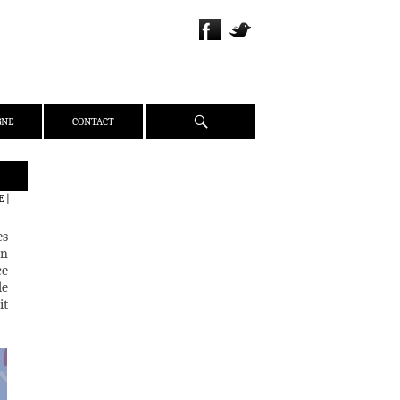
Recherche
GNE
CONTACT
QUI SOMMES-NOUS ?
E
|
PRÉSENTATION
es
ÉQUIPE
n
PRESSE
ce
de
PARTENAIRES
it
WEBZINE
ACTUALITÉS
CRITIQUES
DOSSIERS