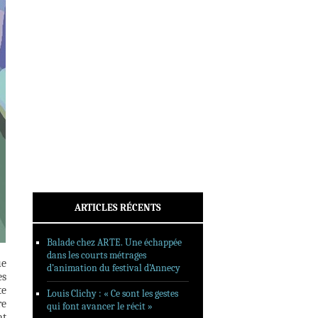
INTERVIEWS
REPORTAGES
SORTIES DVD
FORMATS LONGS
FESTIVAL FORMAT COURT
FILMS EN LIGNE
CONTACT
ARTICLES RÉCENTS
Balade chez ARTE. Une échappée
dans les courts métrages
ue
d’animation du festival d’Annecy
es
te
Louis Clichy : « Ce sont les gestes
re
qui font avancer le récit »
nt