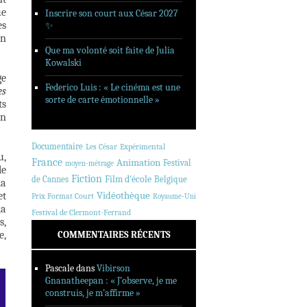
ue
Inscrire son court aux César 2027
es
✨
un
Que ma volonté soit faite de Julia
Kowalski
ge
Federico Luis : « Le cinéma est une
es
sorte de carte émotionnelle »
ts
on
Documentaire
Les César
Expérimental
u,
France
Animation
Festival
moyen-métrage
le
Fiction
de Cannes
Film d'école
Belgique
la
et
Vidéothèque
Prix Format Court
Royaume-Uni
la
Festival de Clermont-Ferrand
s,
e,
COMMENTAIRES RÉCENTS
Pascale
dans
Vibirson
Gnanatheepan : « J’observe, je me
construis, je m’affirme »