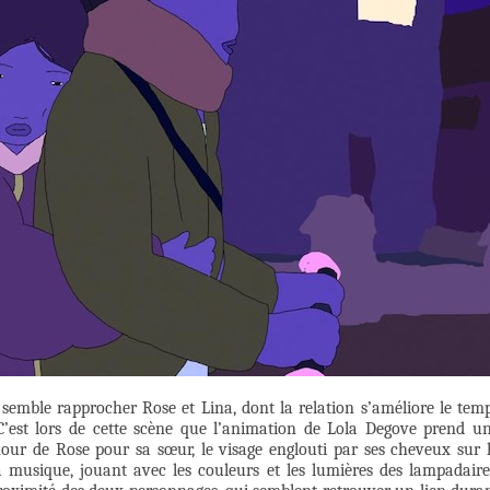
 semble rapprocher Rose et Lina, dont la relation s’améliore le tem
 C’est lors de cette scène que l’animation de Lola Degove prend u
our de Rose pour sa sœur, le visage englouti par ses cheveux sur 
 la musique, jouant avec les couleurs et les lumières des lampadaire