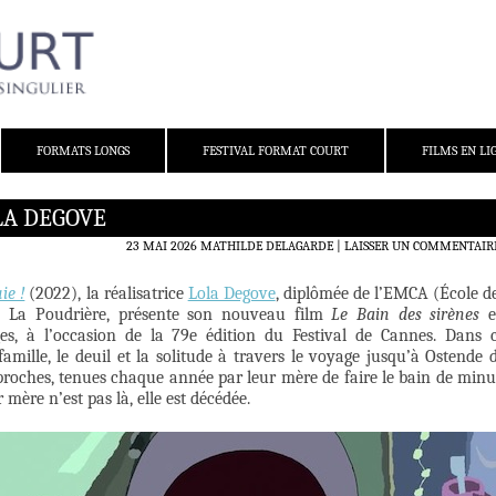
FORMATS LONGS
FESTIVAL FORMAT COURT
FILMS EN LI
LA DEGOVE
23 MAI 2026
MATHILDE DELAGARDE
LAISSER UN COMMENTAIR
ie !
(2022), la réalisatrice
Lola Degove
, diplômée de l’EMCA (École d
e La Poudrière, présente son nouveau film
Le Bain des sirènes
e
ges, à l’occasion de la 79e édition du Festival de Cannes. Dans 
famille, le deuil et la solitude à travers le voyage jusqu’à Ostende 
roches, tenues chaque année par leur mère de faire le bain de minu
mère n’est pas là, elle est décédée.