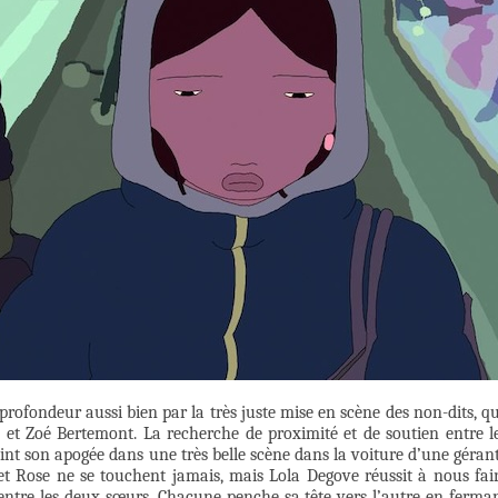
profondeur aussi bien par la très juste mise en scène des non-dits, q
e et Zoé Bertemont. La recherche de proximité et de soutien entre l
eint son apogée dans une très belle scène dans la voiture d’une géran
et Rose ne se touchent jamais, mais Lola Degove réussit à nous fai
 entre les deux sœurs. Chacune penche sa tête vers l’autre en ferma