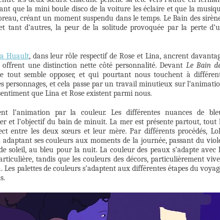
nt que la mini boule disco de la voiture les éclaire et que la musiq
oreau, créant un moment suspendu dans le temps. Le Bain des sirèn
et tant d’autres, la peur de la solitude provoquée par la perte d’
a Huault
, dans leur rôle respectif de Rose et Lina, ancrent davanta
 offrent une distinction nette côté personnalité. Devant
Le Bain d
e tout semble opposer, et qui pourtant nous touchent à différen
es personnages, et cela passe par un travail minutieux sur l’animati
 sentiment que Lina et Rose existent parmi nous.
ment l’animation par la couleur. Les différentes nuances de ble
 et l’objectif du bain de minuit. La mer est présente partout, tout 
rect entre les deux sœurs et leur mère. Par différents procédés, Lo
en adaptant ses couleurs aux moments de la journée, passant du viol
 soleil, au bleu pour la nuit. La couleur des peaux s’adapte avec 
ticulière, tandis que les couleurs des décors, particulièrement vive
na. Les palettes de couleurs s’adaptent aux différentes étapes du voyag
s.