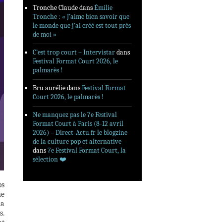
Tronche Claude
dans
Émilie
Tronche : « J’aime bien savoir que
le monde que j’ai créé est tout près
de moi »
C’est trop court – Intervistar
dans
Festival Format Court 2026, le
palmarès !
Bru aurélie
dans
Festival Format
Court 2026, le palmarès !
Ne manquez pas le 7e Festival
Format Court à Paris (8-12 avril
2026) – Direct-Actu.fr le blogzine
de la culture pop et alternative
dans
7e Festival Format Court, la
sélection ❤️‍
ps
ne
la
s.