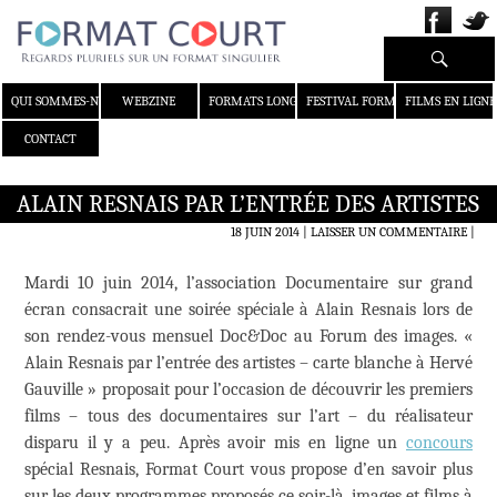
Recherche
ALLER AU CONTENU
QUI SOMMES-NOUS ?
WEBZINE
FORMATS LONGS
FESTIVAL FORMAT COURT
FILMS EN LIGNE
CONTACT
ALAIN RESNAIS PAR L’ENTRÉE DES ARTISTES
18 JUIN 2014
LAISSER UN COMMENTAIRE
|
Mardi 10 juin 2014, l’association Documentaire sur grand
écran consacrait une soirée spéciale à Alain Resnais lors de
son rendez-vous mensuel Doc&Doc au Forum des images. «
Alain Resnais par l’entrée des artistes – carte blanche à Hervé
Gauville » proposait pour l’occasion de découvrir les premiers
films – tous des documentaires sur l’art – du réalisateur
disparu il y a peu. Après avoir mis en ligne un
concours
spécial Resnais, Format Court vous propose d’en savoir plus
sur les deux programmes proposés ce soir-là, images et films à