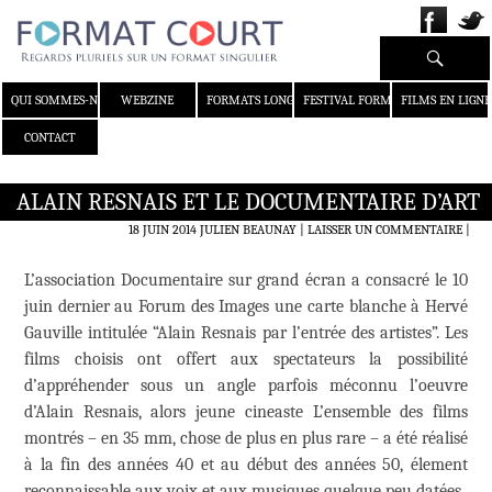
Recherche
ALLER AU CONTENU
QUI SOMMES-NOUS ?
WEBZINE
FORMATS LONGS
FESTIVAL FORMAT COURT
FILMS EN LIGNE
CONTACT
ALAIN RESNAIS ET LE DOCUMENTAIRE D’ART
18 JUIN 2014
JULIEN BEAUNAY
LAISSER UN COMMENTAIRE
|
L’association Documentaire sur grand écran a consacré le 10
juin dernier au Forum des Images une carte blanche à Hervé
Gauville intitulée “Alain Resnais par l’entrée des artistes”. Les
films choisis ont offert aux spectateurs la possibilité
d’appréhender sous un angle parfois méconnu l’oeuvre
d’Alain Resnais, alors jeune cineaste L’ensemble des films
montrés – en 35 mm, chose de plus en plus rare – a été réalisé
à la fin des années 40 et au début des années 50, élement
reconnaissable aux voix et aux musiques quelque peu datées.