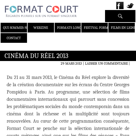
Recherche
ALLER AU CONTENU
QUI SOMMES-NOUS ?
WEBZINE
FORMATS LONGS
FESTIVAL FORMAT COURT
FILMS EN LIGNE
CONTACT
CINÉMA DU RÉEL 2013
29 MARS 2013
LAISSER UN COMMENTAIRE
|
Du 21 au 31 mars 2013, le Cinéma du Réel explore la diversité
de la création documentaire sur les écrans du Centre Georges
Pompidou à Paris. Au programme, une sélection de films
documentaires internationaux qui parcourt sans concession
les problématiques sociales du monde contemporain dans un
cinéma dont la richesse et la multiplicité sont toujours
renouvelées. Au cœur de cette programmation conséquente,
Format Court se penche sur la sélection internationale de
courts métrages, ainsi que sur les films des séances « Pays