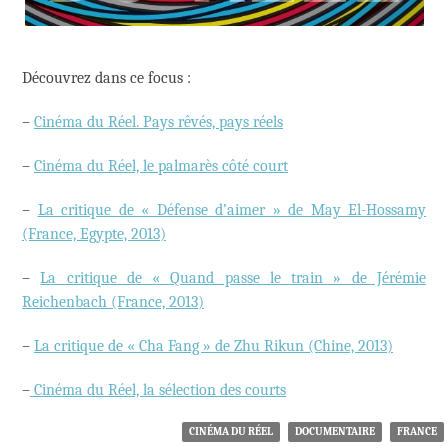
Découvrez dans ce focus :
–
Cinéma du Réel. Pays rêvés, pays réels
–
Cinéma du Réel, le palmarès côté court
–
La critique de « Défense d’aimer » de May El-Hossamy
(France, Egypte, 2013)
–
La critique de
« Quand passe le train » de Jérémie
Reichenbach (France, 2013)
–
La critique de « Cha Fang » de Zhu Rikun (Chine, 2013)
–
Cinéma du Réel, la sélection des courts
CINÉMA DU RÉEL
DOCUMENTAIRE
FRANCE