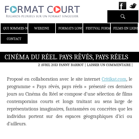
Recherche
ALLER AU CONTENU
QUI SOMMES-NOUS ?
WEBZINE
FORMATS LONGS
FESTIVAL FORMAT COURT
FILMS EN LIGNE
CONTACT
CINÉMA DU RÉEL. PAYS RÊVÉS, PAYS RÉELS
2 AVRIL 2013
FANNY BARROT
LAISSER UN COMMENTAIRE
|
Proposé en collaboration avec le site internet
Critikat.com
, le
programme « Pays rêvés, pays réels » présenté ces derniers
jours au Cinéma du Réel se compose d’une sélection de films
contemporains courts et longs traitant au sens large de
représentations imaginaires, fantasmées ou concrètes que les
individus portent sur des espaces géographiques d’ici ou
d’ailleurs.