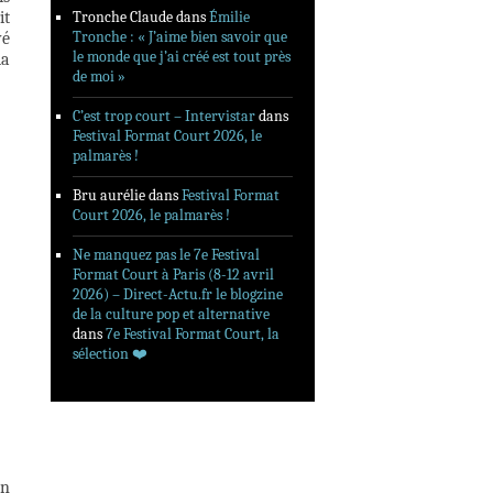
it
Tronche Claude
dans
Émilie
Tronche : « J’aime bien savoir que
vé
le monde que j’ai créé est tout près
la
de moi »
C’est trop court – Intervistar
dans
Festival Format Court 2026, le
palmarès !
Bru aurélie
dans
Festival Format
Court 2026, le palmarès !
Ne manquez pas le 7e Festival
Format Court à Paris (8-12 avril
2026) – Direct-Actu.fr le blogzine
de la culture pop et alternative
dans
7e Festival Format Court, la
sélection ❤️‍
un