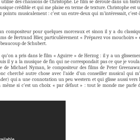
 utilisé des chansons de Christophe. Le film se déroule dans un bistr
usique crédible et qui me plaise en terme de texture. Christophe est 
z pointu musicalement : c’est un entre-deux qui m’intéressait, c’est-
à un compositeur pour quelques morceaux et sinon il y a du classiq
films de Bertrand Blier, particulièrement « Préparez vos mouchoirs » 
 a beaucoup de Schubert.
qu’on a pris dans le film « Aguirre » de Herzog : il y a un glisseme
puis il y a la musique de fin qui ne correspondait pas ce que je voula
ue de Michael Nyman, le compositeur des films de Peter Greenawa
onc cherché autre chose avec l’aide d’un conseiller musical qui m
er) qui a une connotation un peu western et qui glisse aussi vers 
en même si c’est un choix « par défaut » : tout le monde me parle 