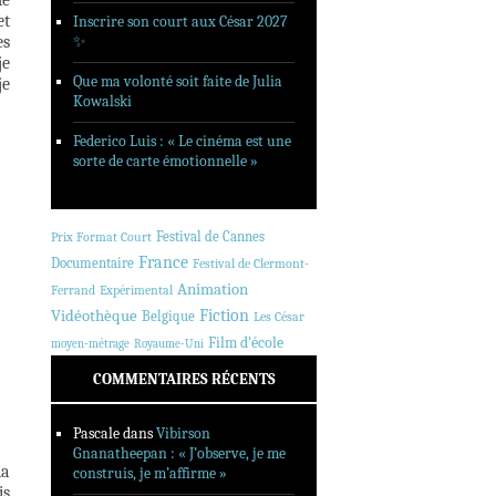
et
Inscrire son court aux César 2027
es
✨
je
Que ma volonté soit faite de Julia
je
Kowalski
Federico Luis : « Le cinéma est une
sorte de carte émotionnelle »
Festival de Cannes
Prix Format Court
France
Documentaire
Festival de Clermont-
Animation
Ferrand
Expérimental
Fiction
Vidéothèque
Belgique
Les César
Film d'école
moyen-métrage
Royaume-Uni
COMMENTAIRES RÉCENTS
Pascale
dans
Vibirson
Gnanatheepan : « J’observe, je me
la
construis, je m’affirme »
is