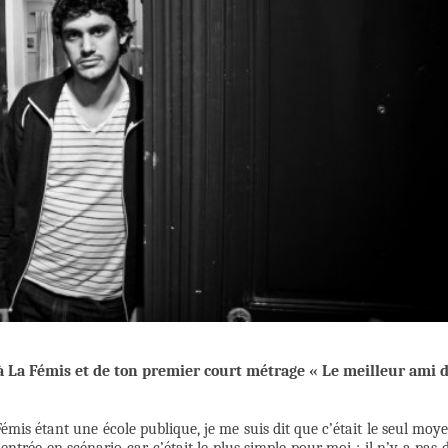
à La Fémis et de ton premier court métrage « Le meilleur ami 
Fémis étant une école publique, je me suis dit que c’était le seul moy
’entrée en scénario car c’était le plus simple pour moi : il n’y a pas 