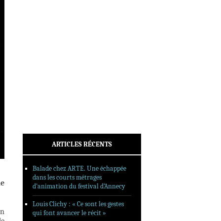
INTERVIEWS
REPORTAGES
SORTIES DVD
FORMATS LONGS
FESTIVAL FORMAT COURT
FILMS EN LIGNE
CONTACT
ARTICLES RÉCENTS
Balade chez ARTE. Une échappée
dans les courts métrages
de
d’animation du festival d’Annecy
Louis Clichy : « Ce sont les gestes
en
qui font avancer le récit »
de