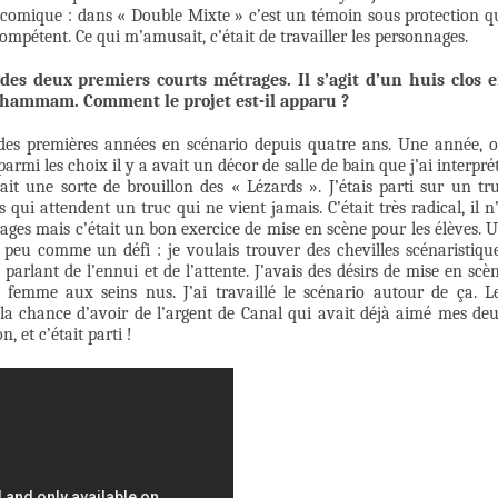
ôt comique : dans « Double Mixte » c’est un témoin sous protection q
ompétent. Ce qui m’amusait, c’était de travailler les personnages.
es deux premiers courts métrages. Il s’agit d’un huis clos 
n hammam. Comment le projet est-il apparu ?
 des premières années en scénario depuis quatre ans. Une année, 
armi les choix il y a avait un décor de salle de bain que j’ai interpré
t une sorte de brouillon des « Lézards ». J’étais parti sur un tr
qui attendent un truc qui ne vient jamais. C’était très radical, il n
nages mais c’était un bon exercice de mise en scène pour les élèves. 
un peu comme un défi : je voulais trouver des chevilles scénaristiqu
arlant de l’ennui et de l’attente. J’avais des désirs de mise en scè
femme aux seins nus. J’ai travaillé le scénario autour de ça. L
u la chance d’avoir de l’argent de Canal qui avait déjà aimé mes de
, et c’était parti !