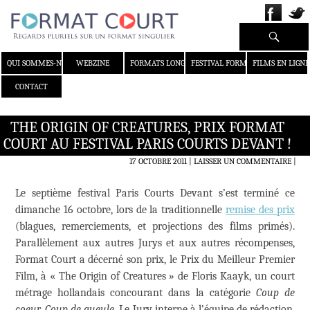
Recherche
ALLER AU CONTENU
QUI SOMMES-NOUS ?
WEBZINE
FORMATS LONGS
FESTIVAL FORMAT COURT
FILMS EN LIGNE
CONTACT
THE ORIGIN OF CREATURES, PRIX FORMAT
COURT AU FESTIVAL PARIS COURTS DEVANT !
17 OCTOBRE 2011
LAISSER UN COMMENTAIRE
|
Le septième festival Paris Courts Devant s’est terminé ce
dimanche 16 octobre, lors de la traditionnelle
remise des prix
(blagues, remerciements, et projections des films primés).
Parallèlement aux autres Jurys et aux autres récompenses,
Format Court a décerné son prix, le Prix du Meilleur Premier
Film, à « The Origin of Creatures » de Floris Kaayk, un court
métrage hollandais concourant dans la catégorie
Coup de
coeur, Coup de gueule
. Le Jury interne à l’équipe de rédaction,