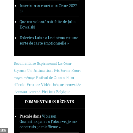
Inscrire son court aux César 2027
✨
Que ma volonté soit faite de Julia
Kowalski
Federico Luis : « Le cinéma est une
sorte de carte émotionnelle »
Documentaire
Expérimental
Les César
Animation
Prix Format Court
Royaume-Uni
Festival de Cannes
Film
moyen-métrage
France
Vidéothèque
d'école
Festival de
Fiction
Belgique
Clermont-Ferrand
COMMENTAIRES RÉCENTS
Pascale
dans
Vibirson
Gnanatheepan : « J’observe, je me
construis, je m’affirme »
UÈDE