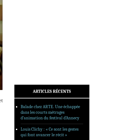
INTERVIEWS
REPORTAGES
SORTIES DVD
FORMATS LONGS
FESTIVAL FORMAT COURT
FILMS EN LIGNE
CONTACT
ARTICLES RÉCENTS
et
Balade chez ARTE. Une échappée
dans les courts métrages
d’animation du festival d’Annecy
Louis Clichy : « Ce sont les gestes
qui font avancer le récit »