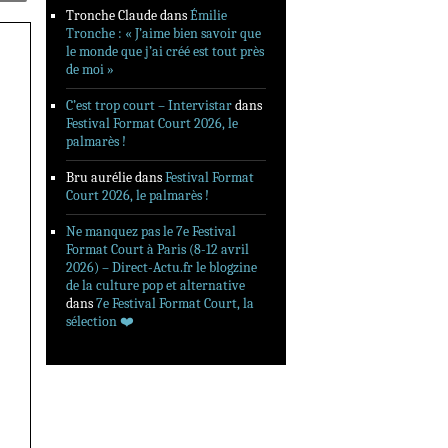
Tronche Claude
dans
Émilie
Tronche : « J’aime bien savoir que
le monde que j’ai créé est tout près
de moi »
C’est trop court – Intervistar
dans
Festival Format Court 2026, le
palmarès !
Bru aurélie
dans
Festival Format
Court 2026, le palmarès !
Ne manquez pas le 7e Festival
Format Court à Paris (8-12 avril
2026) – Direct-Actu.fr le blogzine
de la culture pop et alternative
dans
7e Festival Format Court, la
sélection ❤️‍