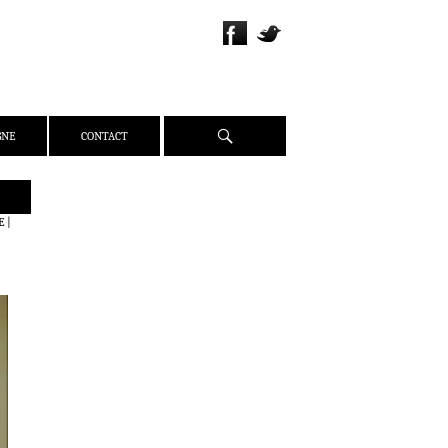
Recherche
GNE
CONTACT
QUI SOMMES-NOUS ?
E
|
PRÉSENTATION
ÉQUIPE
PRESSE
PARTENAIRES
WEBZINE
ACTUALITÉS
CRITIQUES
DOSSIERS