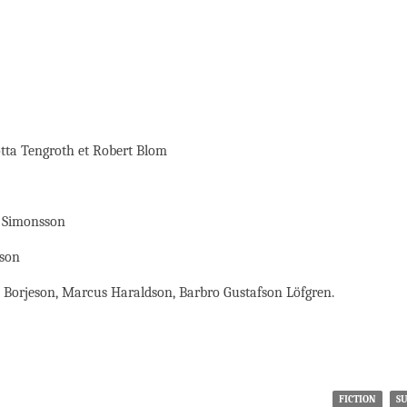
otta Tengroth et Robert Blom
a Simonsson
eson
s Borjeson, Marcus Haraldson, Barbro Gustafson Löfgren.
FICTION
S