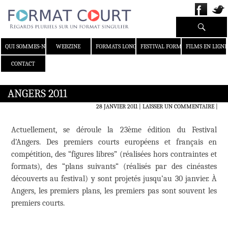
Recherche
ALLER AU CONTENU
QUI SOMMES-NOUS ?
WEBZINE
FORMATS LONGS
FESTIVAL FORMAT COURT
FILMS EN LIGNE
CONTACT
ANGERS 2011
28 JANVIER 2011
LAISSER UN COMMENTAIRE
|
Actuellement, se déroule la 23ème édition du Festival
d’Angers. Des premiers courts européens et français en
compétition, des “figures libres” (réalisées hors contraintes et
formats), des “plans suivants“ (réalisés par des cinéastes
découverts au festival) y sont projetés jusqu’au 30 janvier. À
Angers, les premiers plans, les premiers pas sont souvent les
premiers courts.