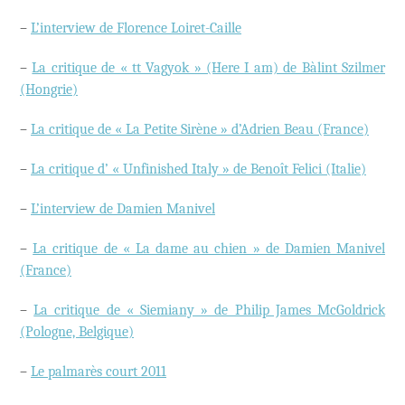
–
L’interview de Florence Loiret-Caille
–
La critique de « tt Vagyok » (Here I am) de Bàlint Szilmer
(Hongrie)
–
La critique de « La Petite Sirène » d’Adrien Beau (France)
–
La critique d’ « Unfinished Italy » de Benoît Felici (Italie)
–
L’interview de Damien Manivel
–
La critique de « La dame au chien » de Damien Manivel
(France)
–
La critique de « Siemiany » de Philip James McGoldrick
(Pologne, Belgique)
–
Le palmarès court 2011