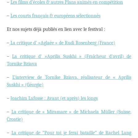
–
Les films d’écoles & autres Plans animés en compétition
–
Les courts français & européens sélectionnés
Et nos sujets déjà publiés en lien avec le festival :
–
La critique d' »Aglaée » de Rudi Rosenberg (France)
–
La critique d' »Aprilis Suskhi » (Fraîcheur d’avril) de
Tornike Bziava
–
L’interview de Tornike Bziava, réalisateur de « Aprilis
Suskhi » (Géorgie)
–
Joachim Lafosse : Avant (et après) les longs
–
La critique de « Miramare » de Michaela Müller (Suisse,
Croatie)
–
La critique de “Pour toi je ferai bataille” de Rachel Lang