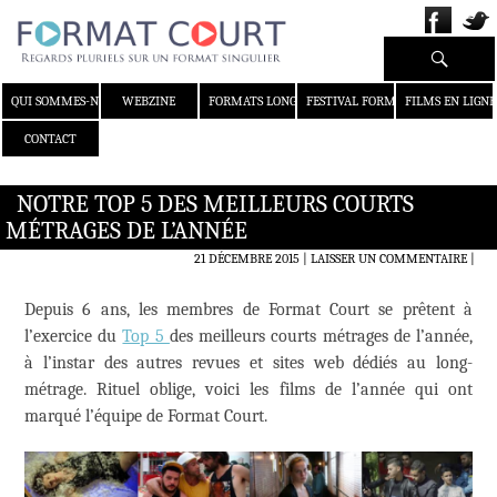
Recherche
ALLER AU CONTENU
QUI SOMMES-NOUS ?
WEBZINE
FORMATS LONGS
FESTIVAL FORMAT COURT
FILMS EN LIGNE
CONTACT
NOTRE TOP 5 DES MEILLEURS COURTS
MÉTRAGES DE L’ANNÉE
21 DÉCEMBRE 2015
LAISSER UN COMMENTAIRE
|
Depuis 6 ans, les membres de Format Court se prêtent à
l’exercice du
Top 5
des meilleurs courts métrages de l’année,
à l’instar des autres revues et sites web dédiés au long-
métrage. Rituel oblige, voici les films de l’année qui ont
marqué l’équipe de Format Court.