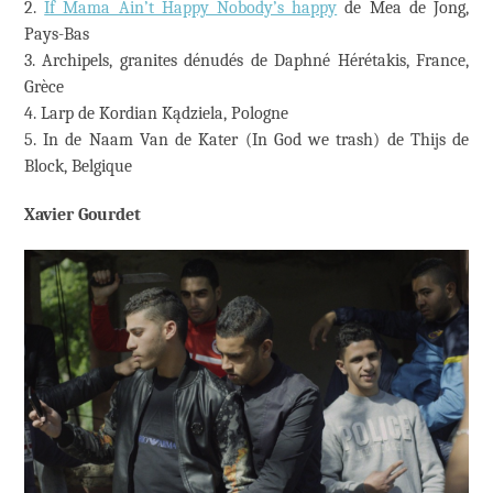
2.
If Mama Ain’t Happy Nobody’s happy
de Mea de Jong,
Pays-Bas
3. Archipels, granites dénudés de Daphné Hérétakis, France,
Grèce
4. Larp de Kordian Kądziela, Pologne
5. In de Naam Van de Kater (In God we trash) de Thijs de
Block, Belgique
Xavier Gourdet