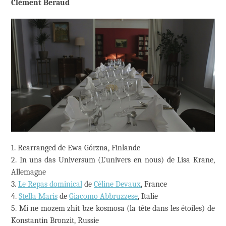
Clément Beraud
1. Rearranged de Ewa Górzna, Finlande
2. In uns das Universum (L’univers en nous) de Lisa Krane,
Allemagne
3.
Le Repas dominical
de
Céline Devaux
, France
4.
Stella Maris
de
Giacomo Abbruzzese
, Italie
5. Mi ne mozem zhit bze kosmosa (la tête dans les étoiles) de
Konstantin Bronzit, Russie