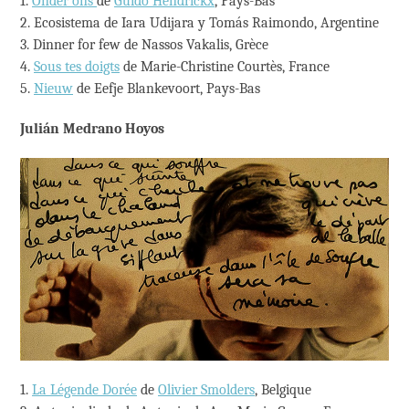
1.
Onder ons
de
Guido Hendrickx
, Pays-Bas
2. Ecosistema de Iara Udijara y Tomás Raimondo, Argentine
3. Dinner for few de Nassos Vakalis, Grèce
4.
Sous tes doigts
de Marie-Christine Courtès, France
5.
Nieuw
de Eefje Blankevoort, Pays-Bas
Julián Medrano Hoyos
1.
La Légende Dorée
de
Olivier Smolders
, Belgique