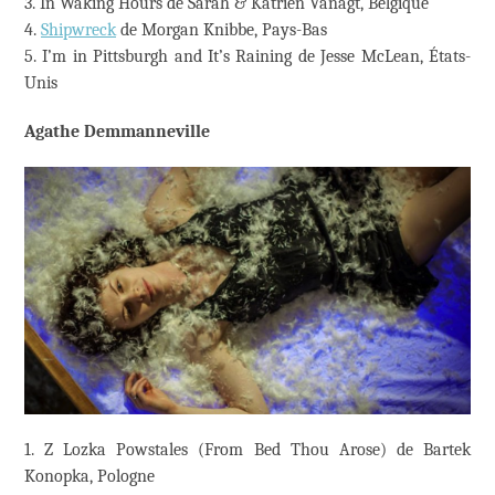
3. In Waking Hours de Sarah & Katrien Vanagt, Belgique
4.
Shipwreck
de Morgan Knibbe, Pays-Bas
5. I’m in Pittsburgh and It’s Raining de Jesse McLean, États-
Unis
Agathe Demmanneville
1. Z Lozka Powstales (From Bed Thou Arose) de Bartek
Konopka, Pologne