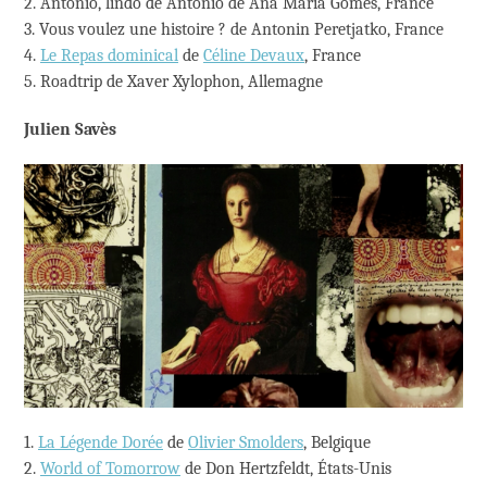
2. Antonio, lindo de Antonio de Ana Maria Gomes, France
3. Vous voulez une histoire ? de Antonin Peretjatko, France
4.
Le Repas dominical
de
Céline Devaux
, France
5. Roadtrip de Xaver Xylophon, Allemagne
Julien Savès
1.
La Légende Dorée
de
Olivier Smolders
, Belgique
2.
World of Tomorrow
de Don Hertzfeldt, États-Unis