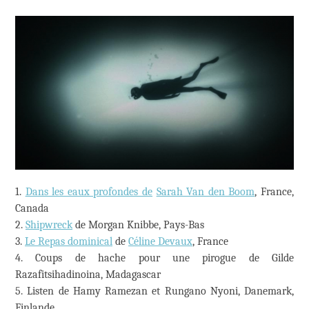
1.
Dans les eaux profondes de
Sarah Van den Boom
, France,
Canada
2.
Shipwreck
de Morgan Knibbe, Pays-Bas
3.
Le Repas dominical
de
Céline Devaux
, France
4. Coups de hache pour une pirogue de Gilde
Razafitsihadinoina, Madagascar
5. Listen de
Hamy Ramezan et Rungano Nyoni
, Danemark,
Finlande