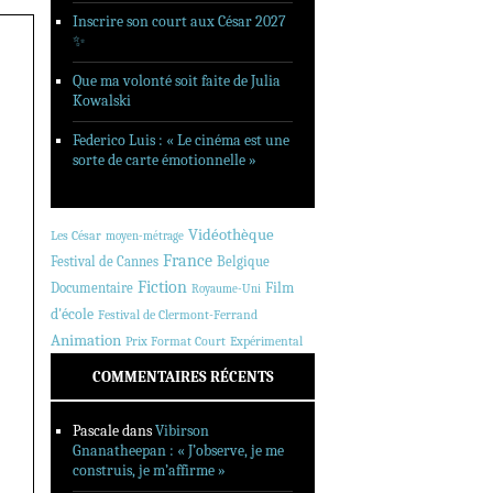
Inscrire son court aux César 2027
✨
Que ma volonté soit faite de Julia
Kowalski
Federico Luis : « Le cinéma est une
sorte de carte émotionnelle »
Vidéothèque
Les César
moyen-métrage
France
Festival de Cannes
Belgique
Fiction
Documentaire
Film
Royaume-Uni
d'école
Festival de Clermont-Ferrand
Animation
Prix Format Court
Expérimental
COMMENTAIRES RÉCENTS
Pascale
dans
Vibirson
Gnanatheepan : « J’observe, je me
construis, je m’affirme »