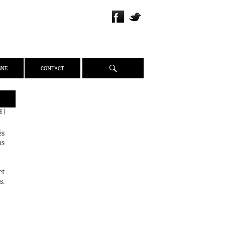
Recherche
GNE
CONTACT
QUI SOMMES-NOUS ?
E
|
PRÉSENTATION
és
ÉQUIPE
us
PRESSE
PARTENAIRES
et
WEBZINE
s.
ACTUALITÉS
CRITIQUES
DOSSIERS