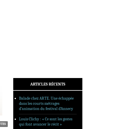
INTERVIEWS
REPORTAGES
SORTIES DVD
FORMATS LONGS
FESTIVAL FORMAT COURT
FILMS EN LIGNE
CONTACT
ARTICLES RÉCENTS
Balade chez ARTE. Une échappée
dans les courts métrages
d’animation du festival d’Annecy
Louis Clichy : « Ce sont les gestes
qui font avancer le récit »
UTES