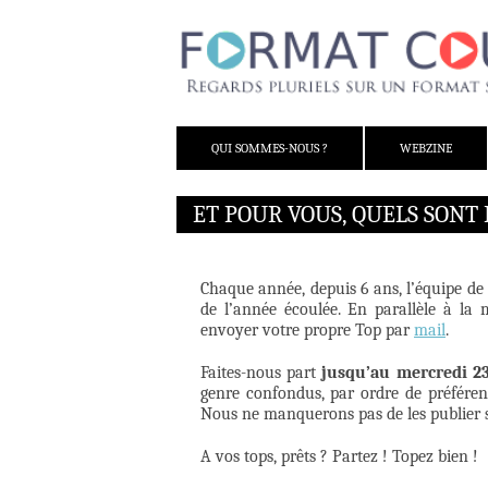
ALLER AU CONTENU
QUI SOMMES-NOUS ?
WEBZINE
ET POUR VOUS, QUELS SONT 
Chaque année, depuis 6 ans, l’équipe de F
de l’année écoulée. En parallèle à la
envoyer votre propre Top par
mail
.
Faites-nous part
jusqu’au mercredi 23
genre confondus, par ordre de préférenc
Nous ne manquerons pas de les publier 
A vos tops, prêts ? Partez ! Topez bien !