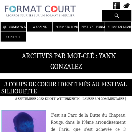
Recherche
ALLER AU CONTENU
QUI SOMMES-NOUS ?
WEBZINE
FORMATS LONGS
FESTIVAL FORMAT COURT
FILMS EN LIGNE
CONTACT
ARCHIVES PAR MOT-CLÉ : YANN
GONZALEZ
3 COUPS DE COEUR IDENTIFIÉS AU FESTIVAL
SILHOUETTE
8 SEPTEMBRE 2022
ELIOTT WITTERKERTH
LAISSER UN COMMENTAIRE
|
C’est au Parc de la Butte du Chapeau
Rouge, dans le 19ème arrondissement
de Paris, que s’est achevée ce 3