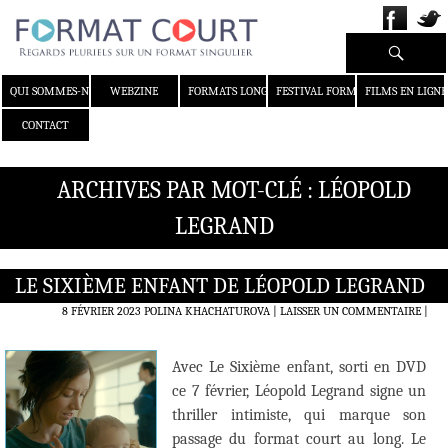
Recherche
ALLER AU CONTENU
QUI SOMMES-NOUS ?
WEBZINE
FORMATS LONGS
FESTIVAL FORMAT COURT
FILMS EN LIGNE
CONTACT
ARCHIVES PAR MOT-CLÉ : LÉOPOLD
LEGRAND
LE SIXIÈME ENFANT DE LÉOPOLD LEGRAND
8 FÉVRIER 2023
POLINA KHACHATUROVA
LAISSER UN COMMENTAIRE
|
Avec Le Sixième enfant, sorti en DVD
ce 7 février, Léopold Legrand signe un
thriller intimiste, qui marque son
passage du format court au long. Le