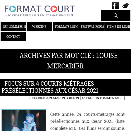
Recherche
ALLER AU CONTENU
QUI SOMMES-NOUS ?
WEBZINE
FORMATS LONGS
FESTIVAL FORMAT COURT
FILMS EN LIGNE
CONTACT
ARCHIVES PAR MOT-CLÉ : LOUISE
MERCADIER
FOCUS SUR 4 COURTS MÉTRAGES
PRÉSÉLECTIONNÉS AUX CÉSAR 2021
8 FÉVRIER 2021
MANON GUILLON
LAISSER UN COMMENTAIRE
|
Cette année, 24 courts-métrages sont
présélectionnés aux César 2021 (liste
complète ici). Ces films seront soumis