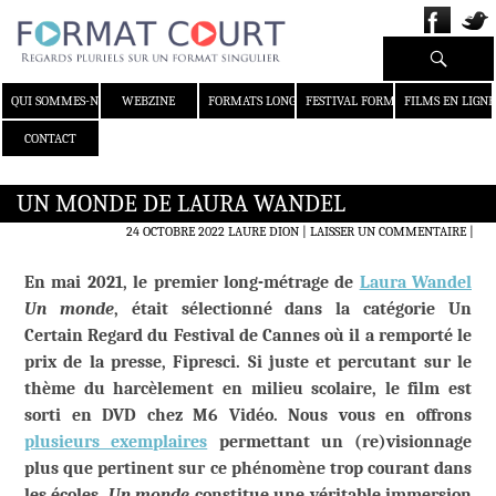
Recherche
ALLER AU CONTENU
QUI SOMMES-NOUS ?
WEBZINE
FORMATS LONGS
FESTIVAL FORMAT COURT
FILMS EN LIGNE
CONTACT
UN MONDE DE LAURA WANDEL
24 OCTOBRE 2022
LAURE DION
LAISSER UN COMMENTAIRE
|
En mai 2021, le premier long-métrage de
Laura Wandel
Un monde
, était sélectionné dans la catégorie Un
Certain Regard du Festival de Cannes où il a remporté le
prix de la presse, Fipresci. Si juste et percutant sur le
thème du harcèlement en milieu scolaire, le film est
sorti en DVD chez M6 Vidéo. Nous vous en offrons
plusieurs exemplaires
permettant un (re)visionnage
plus que pertinent sur ce phénomène trop courant dans
les écoles.
Un monde
constitue une véritable immersion