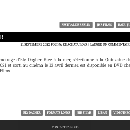
FESTIVAL DE BERLIN
JHR FILMS
RADU J
ER
21 SEPTEMBRE 2022
POLINA KHACHATUROVA
LAISSER UN COMMENTAIR
métrage d’Ely Dagher Face à la mer, sélectionné à la Quinzaine d
021 et sorti au cinéma le 13 avril dernier, est disponible en DVD ch
Films.
ELY DAGHER
FORMATS LONGS
JHR FILMS
LIBAN
VIDÉOTHÈ
CONTACTEZ-NOUS