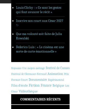
Louis Clichy : « Ce sont les gestes
qui font avancer le récit »
Inscrire son court aux César 2027
✨
Que ma volonté soit faite de Julia
Kowalski
Federico Luis : « Le cinéma est une
sorte de carte émotionnelle »
Festival de Cannes
Royaume-Uni
moyen-métrage
Animation
Festival de Clermont-Ferrand
Prix
Documentaire
Format Court
Expérimental
Fiction
France
Film d'école
Belgique
Les
Vidéothèque
César
COMMENTAIRES RÉCENTS