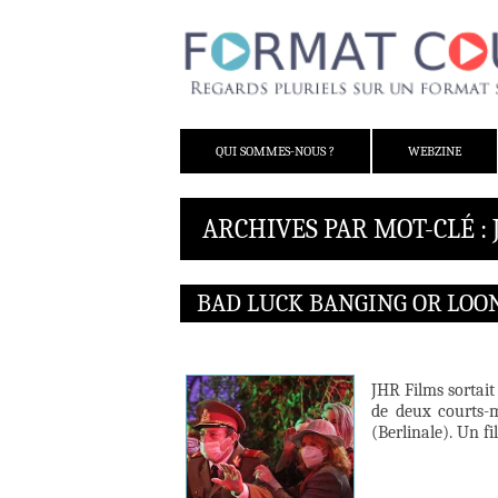
ALLER AU CONTENU
QUI SOMMES-NOUS ?
WEBZINE
ARCHIVES PAR MOT-CLÉ : 
BAD LUCK BANGING OR LOO
JHR Films sortait
de deux courts-m
(Berlinale). Un f