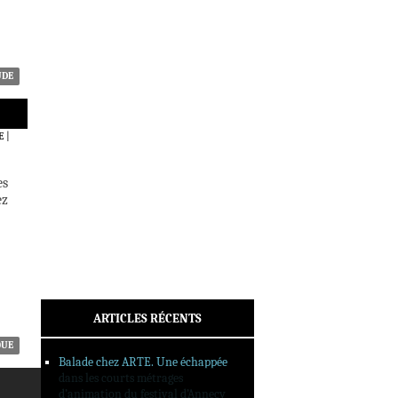
ACTUALITÉS
CRITIQUES
DOSSIERS
INTERVIEWS
UDE
REPORTAGES
SORTIES DVD
E
|
FORMATS LONGS
FESTIVAL FORMAT COURT
es
ez
FILMS EN LIGNE
CONTACT
ARTICLES RÉCENTS
QUE
Balade chez ARTE. Une échappée
dans les courts métrages
d’animation du festival d’Annecy