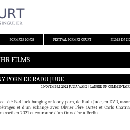
FORMATS LONGS
FESTIVAL FORMAT COURT
FILMS EN LI
JHR FILMS
NY PORN DE RADU JUDE
1 NOVEMBRE 2022
JULIA WAHL
LAISSER UN COMMENTAIR
 cet été Bad luck banging or loony porn, de Radu Jude, en DVD, assor
étrages et d’un échange avec Olivier Père (Arte) et Carlo Chatri
ilm sorti en 2021 et couronné d’un Ours d’or à Berlin.