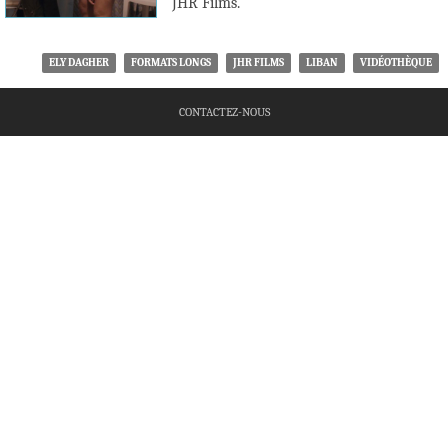
JHR Films.
ELY DAGHER
FORMATS LONGS
JHR FILMS
LIBAN
VIDÉOTHÈQUE
CONTACTEZ-NOUS