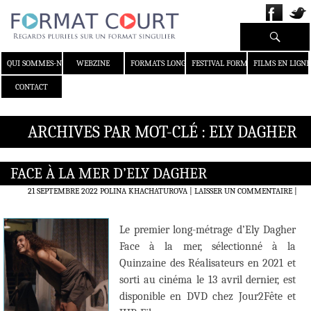
Recherche
ALLER AU CONTENU
QUI SOMMES-NOUS ?
WEBZINE
FORMATS LONGS
FESTIVAL FORMAT COURT
FILMS EN LIGNE
CONTACT
ARCHIVES PAR MOT-CLÉ : ELY DAGHER
FACE À LA MER D’ELY DAGHER
21 SEPTEMBRE 2022
POLINA KHACHATUROVA
LAISSER UN COMMENTAIRE
|
Le premier long-métrage d’Ely Dagher
Face à la mer, sélectionné à la
Quinzaine des Réalisateurs en 2021 et
sorti au cinéma le 13 avril dernier, est
disponible en DVD chez Jour2Fête et