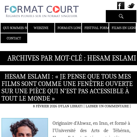
Recherche
ALLER AU CONTENU
QUI SOMMES-NOUS ?
WEBZINE
FORMATS LONGS
FESTIVAL FORMAT COURT
FILMS EN LIGNE
CONTACT
ARCHIVES PAR MOT-CLÉ : HESAM ESLAMI
HESAM ESLAMI : « JE PENSE QUE TOUS MES
FILMS SONT COMME UNE FENÊTRE OUVERTE
SUR UNE PIÈCE QUI N’EST PAS ACCESSIBLE À
TOUT LE MONDE »
8 FÉVRIER 2026
DYLAN LIBRATI
LAISSER UN COMMENTAIRE
|
Originaire d’Ahwaz, en Iran, et formé à
l’Université des Arts de Téhéran,