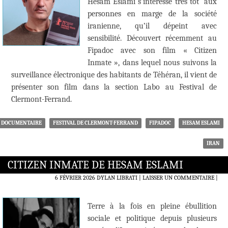
Hesam Eslami s’intéresse très tôt aux
personnes en marge de la société
iranienne, qu’il dépeint avec
sensibilité. Découvert récemment au
Fipadoc avec son film « Citizen
Inmate », dans lequel nous suivons la
surveillance électronique des habitants de Téhéran, il vient de
présenter son film dans la section Labo au Festival de
Clermont-Ferrand.
DOCUMENTAIRE
FESTIVAL DE CLERMONT-FERRAND
FIPADOC
HESAM ESLAMI
IRAN
CITIZEN INMATE DE HESAM ESLAMI
6 FÉVRIER 2026
DYLAN LIBRATI
LAISSER UN COMMENTAIRE
|
Terre à la fois en pleine ébullition
sociale et politique depuis plusieurs