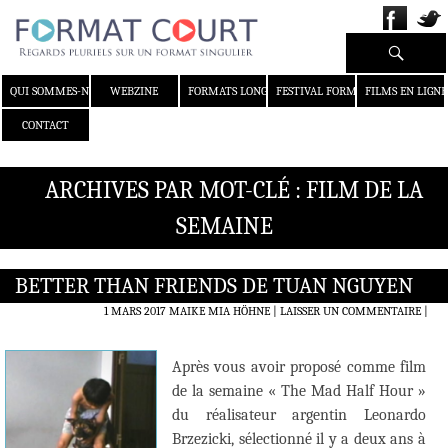
Recherche
ALLER AU CONTENU
QUI SOMMES-NOUS ?
WEBZINE
FORMATS LONGS
FESTIVAL FORMAT COURT
FILMS EN LIGNE
CONTACT
ARCHIVES PAR MOT-CLÉ : FILM DE LA
SEMAINE
​BETTER THAN FRIENDS DE TUAN NGUYEN
1 MARS 2017
MAIKE MIA HÖHNE
LAISSER UN COMMENTAIRE
|
Après vous avoir proposé comme film
de la semaine « The Mad Half Hour »
du réalisateur argentin Leonardo
Brzezicki, sélectionné il y a deux ans à