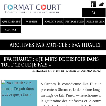
Recherche
ALLER AU CONTENU
QUI SOMMES-NOUS ?
WEBZINE
FORMATS LONGS
FESTIVAL FORMAT COURT
FILMS EN LIGNE
CONTACT
ARCHIVES PAR MOT-CLÉ : EVA HUAULT
EVA HUAULT : « JE METS DE L’ESPOIR DANS
TOUT CE QUE JE FAIS »
15 MAI 2026
KATIA BAYER
LAISSER UN COMMENTAIRE
|
À Cannes, la comédienne Eva Huault
présente « Shana », le deuxième long-
métrage de Lila Pinell — sélectionné à
la Quinzaine des cinéastes et le court