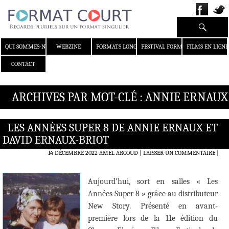
Recherche
ALLER AU CONTENU
QUI SOMMES-NOUS ?
WEBZINE
FORMATS LONGS
FESTIVAL FORMAT COURT
FILMS EN LIGNE
CONTACT
ARCHIVES PAR MOT-CLÉ : ANNIE ERNAUX
LES ANNÉES SUPER 8 DE ANNIE ERNAUX ET
DAVID ERNAUX-BRIOT
14 DÉCEMBRE 2022
AMEL ARGOUD
LAISSER UN COMMENTAIRE
|
Aujourd’hui, sort en salles « Les
Années Super 8 » grâce au distributeur
New Story. Présenté en avant-
première lors de la 11e édition du