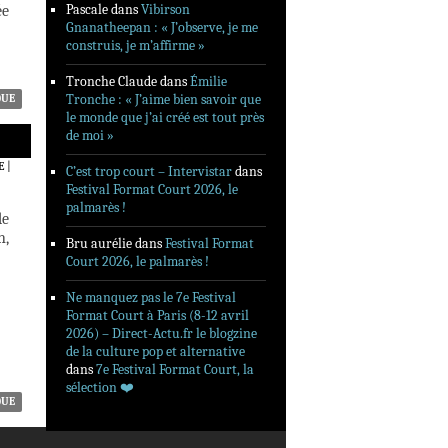
Pascale
dans
Vibirson
ée
Gnanatheepan : « J’observe, je me
construis, je m’affirme »
Tronche Claude
dans
Émilie
Tronche : « J’aime bien savoir que
QUE
le monde que j’ai créé est tout près
de moi »
E
|
C’est trop court – Intervistar
dans
Festival Format Court 2026, le
palmarès !
de
n,
Bru aurélie
dans
Festival Format
Court 2026, le palmarès !
Ne manquez pas le 7e Festival
Format Court à Paris (8-12 avril
2026) – Direct-Actu.fr le blogzine
de la culture pop et alternative
dans
7e Festival Format Court, la
sélection ❤️‍
QUE