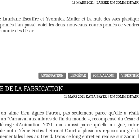
13 MARS 2021
LAISSER UN COMMENTAIR
e Lauriane Escaffre et Yvonnick Muller et La nuit des sacs plastiqu
 primés l’an passé, voici les deux nouveaux courts primés ce vendre
rémonie des César.
AGNÈS PATRON
LES CÉSAR
SOFIA ALAOUI
VIDÉOTHÈ
E DE LA FABRICATION
11 MARS 2021
KATIA BAYER
UN COMMENTAIR
 on aime bien Agnès Patron, pas seulement parce qu’elle a réali
s, un “Carnaval aux allures de fin du monde », récompensé du César 
étrage d’Animation 2021, mais aussi parce qu’elle a signé, ratur
e de notre 2ème Festival Format Court à plusieurs reprises au gré d
ementales liées au Covid. Dans ce long entretien réalisé sur Zoom, 