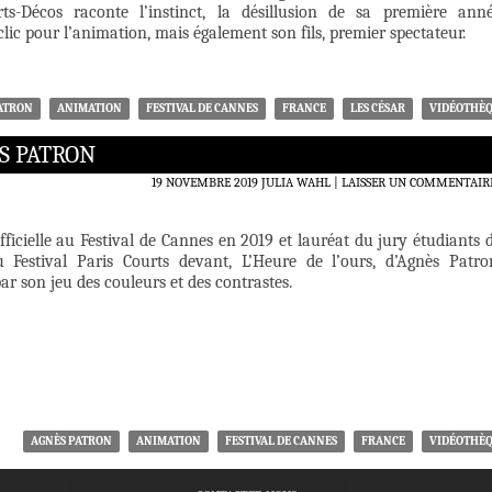
ts-Décos raconte l’instinct, la désillusion de sa première ann
clic pour l’animation, mais également son fils, premier spectateur.
ATRON
ANIMATION
FESTIVAL DE CANNES
FRANCE
LES CÉSAR
VIDÉOTHÈ
ÈS PATRON
19 NOVEMBRE 2019
JULIA WAHL
LAISSER UN COMMENTAIR
ficielle au Festival de Cannes en 2019 et lauréat du jury étudiants 
u Festival Paris Courts devant, L’Heure de l’ours, d’Agnès Patro
r son jeu des couleurs et des contrastes.
AGNÈS PATRON
ANIMATION
FESTIVAL DE CANNES
FRANCE
VIDÉOTHÈ