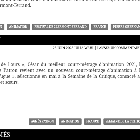
ermont-Ferrand.
ON
ANIMATION
FESTIVAL DE CLERMONT-FERRAND
FRANCE
PIERRE OBERKA
N
25 JUIN 2025
JULIA WAHL
LAISSER UN COMMENTAIR
de l’ours », César du meilleur court-métrage d’animation 2021, 
nès Patron revient avec un nouveau court-métrage d’animation à 
ugue », sélectionné en mai à la Semaine de la Critique, consacré 
 et sœurs.
AGNÈS PATRON
ANIMATION
FRANCE
SEMAINE DE LA CRITI
IMÉS