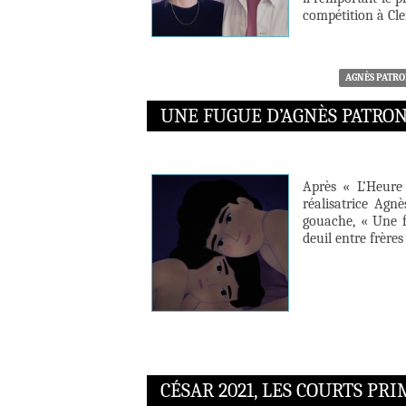
compétition à Cl
AGNÈS PATR
UNE FUGUE D’AGNÈS PATRO
Après « L’Heure 
réalisatrice Ag
gouache, « Une f
deuil entre frères
CÉSAR 2021, LES COURTS PR