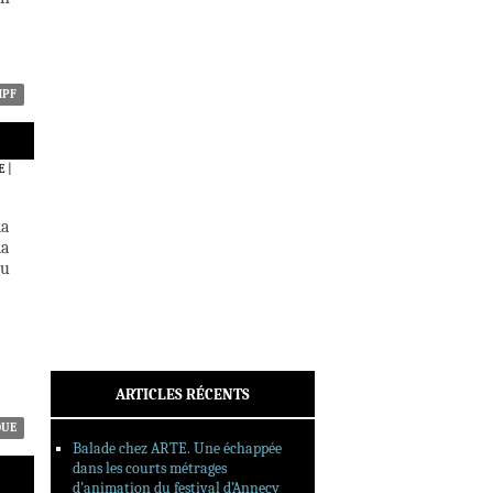
ACTUALITÉS
CRITIQUES
DOSSIERS
INTERVIEWS
MPF
REPORTAGES
SORTIES DVD
E
|
FORMATS LONGS
FESTIVAL FORMAT COURT
la
la
FILMS EN LIGNE
au
CONTACT
ARTICLES RÉCENTS
QUE
Balade chez ARTE. Une échappée
dans les courts métrages
d’animation du festival d’Annecy