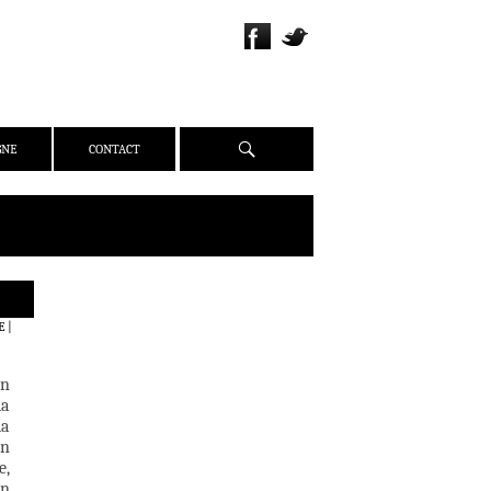
Recherche
GNE
CONTACT
QUI SOMMES-NOUS ?
E
|
PRÉSENTATION
ÉQUIPE
on
PRESSE
la
la
PARTENAIRES
en
WEBZINE
e,
en