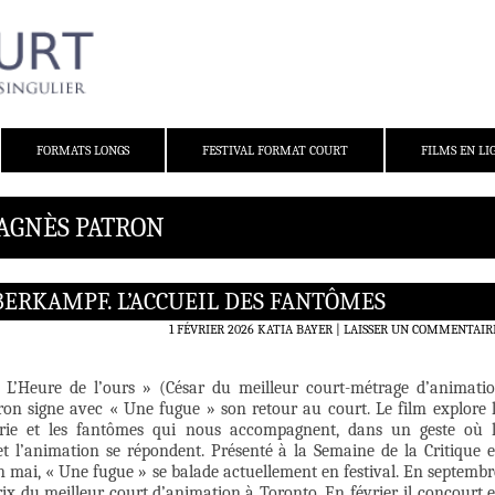
FORMATS LONGS
FESTIVAL FORMAT COURT
FILMS EN LI
 AGNÈS PATRON
BERKAMPF. L’ACCUEIL DES FANTÔMES
1 FÉVRIER 2026
KATIA BAYER
LAISSER UN COMMENTAIR
« L’Heure de l’ours » (César du meilleur court-métrage d’animati
ron signe avec « Une fugue » son retour au court. Le film explore 
trie et les fantômes qui nous accompagnent, dans un geste où 
 et l’animation se répondent. Présenté à la Semaine de la Critique 
n mai, « Une fugue » se balade actuellement en festival. En septembr
prix du meilleur court d’animation à Toronto. En février, il concourt 