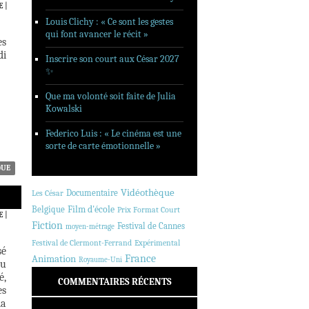
E
|
Louis Clichy : « Ce sont les gestes
qui font avancer le récit »
es
di
Inscrire son court aux César 2027
✨
Que ma volonté soit faite de Julia
Kowalski
Federico Luis : « Le cinéma est une
sorte de carte émotionnelle »
QUE
Vidéothèque
Documentaire
Les César
Belgique
Film d'école
Prix Format Court
E
|
Fiction
Festival de Cannes
moyen-métrage
Festival de Clermont-Ferrand
Expérimental
sé
Animation
France
Royaume-Uni
du
é,
COMMENTAIRES RÉCENTS
es
la