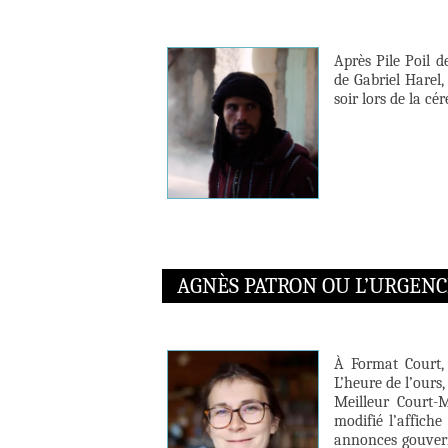
Après Pile Poil d
de Gabriel Harel,
soir lors de la cé
AGNÈS PATRON OU L’URGENC
À Format Court,
L’heure de l’our
Meilleur Court-M
modifié l’affich
annonces gouvern