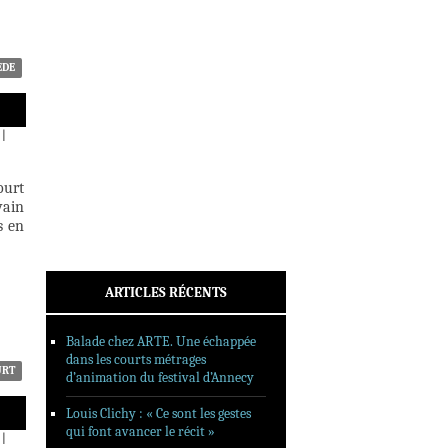
INTERVIEWS
REPORTAGES
SORTIES DVD
ÈDE
FORMATS LONGS
FESTIVAL FORMAT COURT
|
FILMS EN LIGNE
ourt
CONTACT
vain
s en
ARTICLES RÉCENTS
Balade chez ARTE. Une échappée
dans les courts métrages
URT
d’animation du festival d’Annecy
Louis Clichy : « Ce sont les gestes
qui font avancer le récit »
|