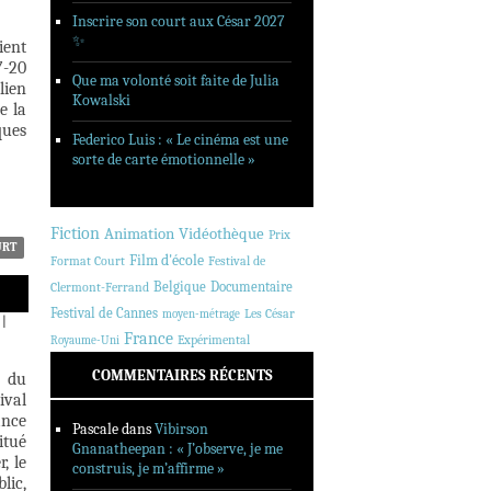
Inscrire son court aux César 2027
✨
ient
7-20
Que ma volonté soit faite de Julia
lien
Kowalski
e la
ques
Federico Luis : « Le cinéma est une
sorte de carte émotionnelle »
Fiction
Animation
Vidéothèque
Prix
URT
Film d'école
Format Court
Festival de
Belgique
Documentaire
Clermont-Ferrand
Festival de Cannes
Les César
moyen-métrage
|
France
Expérimental
Royaume-Uni
COMMENTAIRES RÉCENTS
l du
ival
ance
Pascale
dans
Vibirson
itué
Gnanatheepan : « J’observe, je me
, le
construis, je m’affirme »
lic,