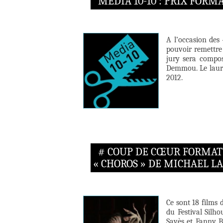
MÉDIA 10-10 : PRIX FOR
A l’occasion des
pouvoir remettre
jury sera compos
Demmou. Le lauré
2012.
# COUP DE CŒUR FORMAT
« CHOROS » DE MICHAEL 
Ce sont 18 films 
du Festival Silh
Savès et Fanny Ba