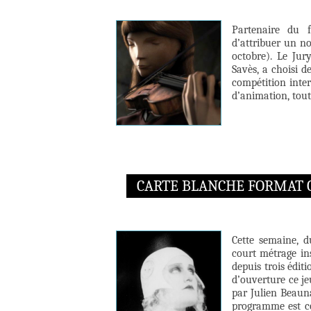
Partenaire du f
d’attribuer un n
octobre). Le Jur
Savès, a choisi 
compétition inter
d’animation, tout
CARTE BLANCHE FORMAT C
Cette semaine, d
court métrage ins
depuis trois édit
d’ouverture ce je
par Julien Beauna
programme est co