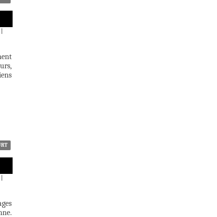
|
ment
urs,
iens
URT
|
ages
nne.