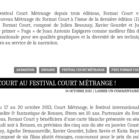
estival Court Métrange depuis trois éditions, Format Court v
ouveau Métrange du Format Court à l’issue de la dernière édition (1
y Format Court, composé de Julien Beaunay, Xavier Gourdet et Ju
de primer « Fuga » de Juan Antonio Espigares comme meilleur film d
nationale pour ses qualités graphiques et la diversité de ses techni
es au service de la narration.
ANIMATION
ESPAGNE
FESTIVAL COURT MÉTRANGE
PRIX FORMAT CO
OURT AU FESTIVAL COURT MÉTRANGE !
14 OCTOBRE 2013
LAISSER UN COMMENTAIRE
u 17 au 20 octobre 2013, Court Métrange, le festival internationa
olite & fantastique de Rennes, fêtera ses 10 ans. Partenaire du fest
ions, Format Court y bénéficiera d’une carte blanche présentée en sé
udi soir à Rennes, en prévision des cinq ans du site en janvier. Const
y, Agathe Demanneville, Xavier Gourdet, Julien Savès et Katia Bayer
mposé de six films plutôt étranges, concourant pour le prix du pub