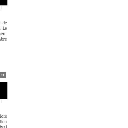
|
x de
. Le
hen-
mbre
URT
|
lors
lien
ival