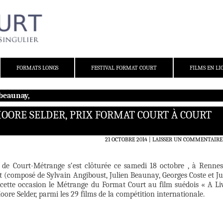
FORMATS LONGS
FESTIVAL FORMAT COURT
FILMS EN LI
 beaunay,
MOORE SELDER, PRIX FORMAT COURT À COURT
21 OCTOBRE 2014
LAISSER UN COMMENTAIRE
 de Court-Métrange s‘est clôturée ce samedi 18 octobre , à Rennes
 (composé de Sylvain Angiboust, Julien Beaunay, Georges Coste et Ju
 cette occasion le Métrange du Format Court au film suédois « A Li
ore Selder, parmi les 29 films de la compétition internationale.