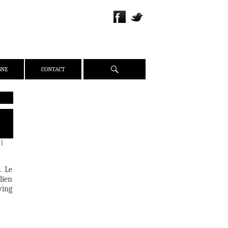
Recherche
GNE
CONTACT
QUI SOMMES-NOUS ?
PRÉSENTATION
ÉQUIPE
|
PRESSE
PARTENAIRES
. Le
lien
WEBZINE
ving
ACTUALITÉS
CRITIQUES
DOSSIERS