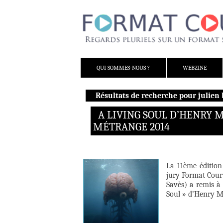
ALLER AU CONTENU
QUI SOMMES-NOUS ?
WEBZINE
Résultats de recherche pour julien
A LIVING SOUL D’HENRY 
MÉTRANGE 2014
La 11ème édition
jury Format Court
Savès) a remis à
Soul » d’Henry Mo