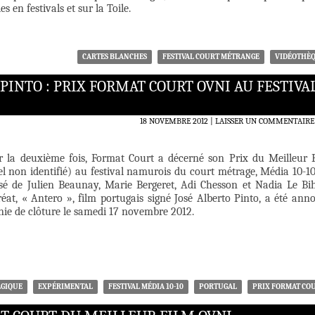
 en festivals et sur la Toile.
CARTES BLANCHES
FESTIVAL COURT MÉTRANGE
VIDÉOTHÈ
PINTO : PRIX FORMAT COURT OVNI AU FESTIVA
18 NOVEMBRE 2012
LAISSER UN COMMENTAIRE
r la deuxième fois, Format Court a décerné son Prix du Meilleur 
l non identifié) au festival namurois du court métrage, Média 10-10
sé de Julien Beaunay, Marie Bergeret, Adi Chesson et Nadia Le Bi
at, « Antero », film portugais signé José Alberto Pinto, a été ann
nie de clôture le samedi 17 novembre 2012.
LGIQUE
EXPÉRIMENTAL
FESTIVAL MÉDIA 10-10
PORTUGAL
PRIX FORMAT CO