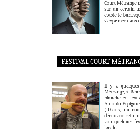
Court Métrange n’
sur un certain im
côtoie le burlesq
s’exprimer dans d
FESTIVAL COURT MÉTRANG
Il y a quelques
Métrange, à Renne
blanche en fest
Antonio Espigares
(10 ans, une cou
découvrir cette m
voir quelques fe
locale.