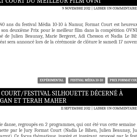
MAT COURT DU MEILLEUR FILM OVNI
9 NOVEMBRE 2012
LAISSER UN COMMENTAIRE
 40 ans du festival Média 10-10 à Namur, Format Court est heureu
 son deuxième Prix pour le meilleur film dans la compétition OVNI
é de Julien Beaunay, Marie Bergeret, Adi Chesson et Nadia Le Bi
at sera annoncé lors de la cérémonie de clôture le samedi 17 nove
EXPÉRIMENTAL
FESTIVAL MÉDIA 10-10
PRIX FORMAT CO
 COURT/FESTIVAL SILHOUETTE DÉCERNÉ À
LAGAN ET TERAH MAHER
11 SEPTEMBRE 2012
LAISSER UN COMMENTAIRE
de danse, regroupés en 2 programmes, qui ont été vus cette semaine 
ouette par le Jury Format Court (Nadia Le Bihen, Julien Beaunay, Ju
rrot). Ce focus thématique, inspiré et inspirant, proposé par le fest