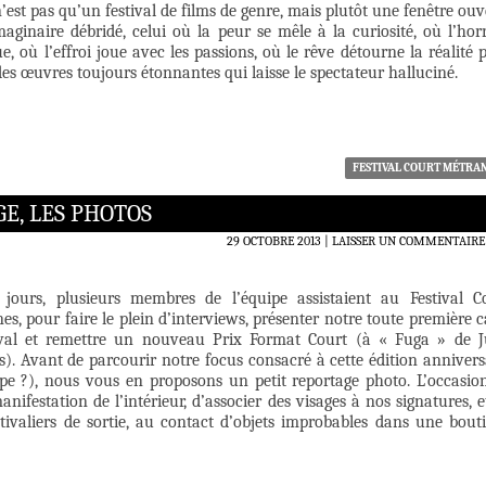
est pas qu’un festival de films de genre, mais plutôt une fenêtre ouv
aginaire débridé, celui où la peur se mêle à la curiosité, où l’hor
ue, où l’effroi joue avec les passions, où le rêve détourne la réalité 
es œuvres toujours étonnantes qui laisse le spectateur halluciné.
FESTIVAL COURT MÉTRA
E, LES PHOTOS
29 OCTOBRE 2013
LAISSER UN COMMENTAIRE
 jours, plusieurs membres de l’équipe assistaient au Festival C
s, pour faire le plein d’interviews, présenter notre toute première c
ival et remettre un nouveau Prix Format Court (à « Fuga » de 
). Avant de parcourir notre focus consacré à cette édition annivers
pe ?), nous vous en proposons un petit reportage photo. L’occasio
anifestation de l’intérieur, d’associer des visages à nos signatures, e
stivaliers de sortie, au contact d’objets improbables dans une bout