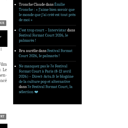
Tronche Claude
dans
Émilie
Tronche : « J’aime bien savoir que
le monde que j’ai créé est tout près
de moi »
QUE
C’est trop court – Intervistar
dans
L
Festival Format Court 2026, le
palmarès !
|
Bru aurélie
dans
Festival Format
Court 2026, le palmarès !
Film
Ne manquez pas le 7e Festival
. Le
Format Court à Paris (8-12 avril
hen-
2026) – Direct-Actu.fr le blogzine
oncé
de la culture pop et alternative
dans
7e Festival Format Court, la
sélection ❤️‍
URT