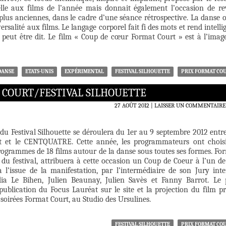
belle aux films de l’année mais donnait également l’occasion de re
plus anciennes, dans le cadre d’une séance rétrospective. La danse o
rsalité aux films. Le langage corporel fait fi des mots et rend intellig
e peut être dit. Le film « Coup de cœur Format Court » est à l’imag
DANSE
ETATS-UNIS
EXPÉRIMENTAL
FESTIVAL SILHOUETTE
PRIX FORMAT CO
 COURT/FESTIVAL SILHOUETTE
27 AOÛT 2012
LAISSER UN COMMENTAIRE
du Festival Silhouette se déroulera du 1er au 9 septembre 2012 entre
 et le CENTQUATRE. Cette année, les programmateurs ont chois
rogrammes de 18 films autour de la danse sous toutes ses formes. Fo
 du festival, attribuera à cette occasion un Coup de Coeur à l’un de
à l’issue de la manifestation, par l’intermédiaire de son Jury inte
a Le Bihen, Julien Beaunay, Julien Savès et Fanny Barrot. Le 
publication du Focus Lauréat sur le site et la projection du film p
 soirées Format Court, au Studio des Ursulines.
FESTIVAL SILHOUETTE
PRIX FORMAT CO