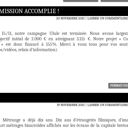
 MISSION ACCOMPLIE !
20 NOVEMBRE 2013
LAISSER UN COMMENTAIRE
 15/11, notre campagne Ulule est terminée. Nous avons large
jectif initial de 2.000 € en atteignant 3.115 €. Notre projet « Co
 » est donc financé à 155%. Merci à vous tous pour vos sout
os/vidéos, relais d’information).
FORMAT CO
19 NOVEMBRE 2013
LAISSER UN COMMENTAIRE
t Métrange a déjà dix ans. Dix ans d’étrangetés filmiques, d’im
ourt-métrages bizarroïdes affichés sur les écrans de la capitale breto