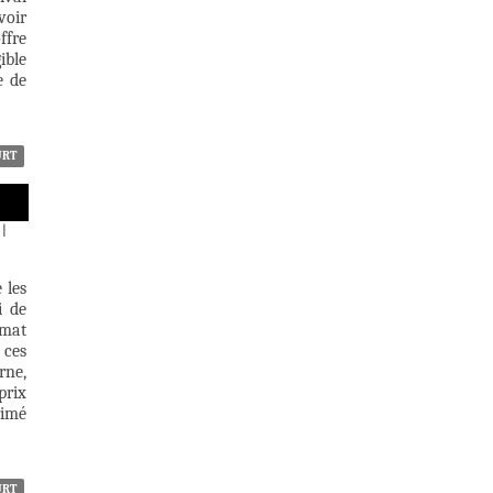
voir
ffre
ible
e de
URT
|
 les
i de
rmat
 ces
rne,
prix
rimé
URT