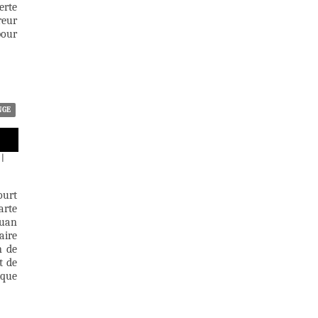
erte
reur
pour
NGE
|
ourt
arte
Juan
aire
n de
t de
ique