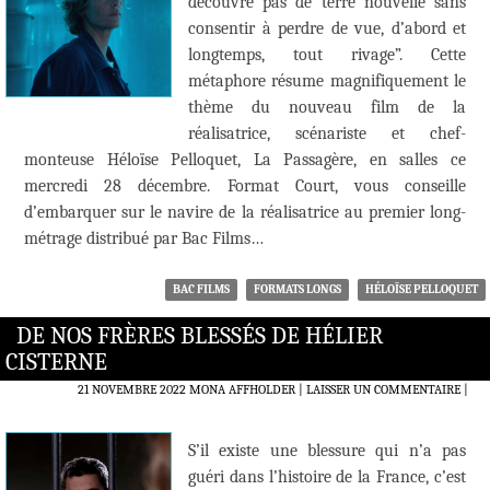
découvre pas de terre nouvelle sans
consentir à perdre de vue, d’abord et
longtemps, tout rivage”. Cette
métaphore résume magnifiquement le
thème du nouveau film de la
réalisatrice, scénariste et chef-
monteuse Héloïse Pelloquet, La Passagère, en salles ce
mercredi 28 décembre. Format Court, vous conseille
d’embarquer sur le navire de la réalisatrice au premier long-
métrage distribué par Bac Films…
BAC FILMS
FORMATS LONGS
HÉLOÏSE PELLOQUET
DE NOS FRÈRES BLESSÉS DE HÉLIER
CISTERNE
21 NOVEMBRE 2022
MONA AFFHOLDER
LAISSER UN COMMENTAIRE
|
S’il existe une blessure qui n’a pas
guéri dans l’histoire de la France, c’est