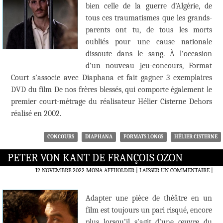
bien celle de la guerre d’Algérie, de
tous ces traumatismes que les grands-
parents ont tu, de tous les morts
oubliés pour une cause nationale
dissoute dans le sang. À l’occasion
d’un nouveau jeu-concours, Format
Court s’associe avec Diaphana et fait gagner 3 exemplaires
DVD du film De nos frères blessés, qui comporte également le
premier court-métrage du réalisateur Hélier Cisterne Dehors
réalisé en 2002.
CONCOURS
DIAPHANA
FORMATS LONGS
HÉLIER CISTERNE
PETER VON KANT DE FRANÇOIS OZON
12 NOVEMBRE 2022
MONA AFFHOLDER
LAISSER UN COMMENTAIRE
|
Adapter une pièce de théâtre en un
film est toujours un pari risqué, encore
plus lorsqu’il s’agit d’une œuvre du