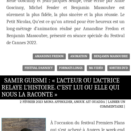
René Goscinny et Jean-Jacques Sempé, celle écrite par Anne
Goscinny, Michel Fessler et Benjamin Massoubre est
sûrement la plus fidèle, la plus sincère et la plus réussie. Le
Petit Nicolas, Qu’est ce qu’on attend pour être heureux est un
long-métrage d’animation réalisé par Amandine Fredon et
Benjamin Massoubre, présenté en séance spéciale du Festival
de Cannes 2022.
AMANDINE FREDON
ANIMATION
BENJAMIN MASSOUBRE
FESTIVAL D'ANNECY
FORMATS LONGS
M6 VIDÉO
SORTIES DVD
SAMIR GUESMI : « L’ACTEUR OU L’ACTRICE
RELAYE L’HISTOIRE. C’EST LUI OU ELLE QUI
NOUS LA RACONTE »
2 FÉVRIER 2023
MONA AFFHOLDER, ANOUK AIT OUADDA
LAISSER UN
COMMENTAIRE
|
À l’occasion du festival Premiers Plans
qui s’est achevé à Angers le week-end