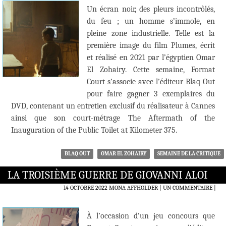
Un écran noir, des pleurs incontrôlés,
du feu ; un homme s’immole, en
pleine zone industrielle. Telle est la
première image du film Plumes, écrit
et réalisé en 2021 par l’égyptien Omar
El Zohairy. Cette semaine, Format
Court s’associe avec l’éditeur Blaq Out
pour faire gagner 3 exemplaires du
DVD, contenant un entretien exclusif du réalisateur à Cannes
ainsi que son court-métrage The Aftermath of the
Inauguration of the Public Toilet at Kilometer 375.
BLAQ OUT
OMAR EL ZOHAIRY
SEMAINE DE LA CRITIQUE
LA TROISIÈME GUERRE DE GIOVANNI ALOI
14 OCTOBRE 2022
MONA AFFHOLDER
UN COMMENTAIRE
|
À l’occasion d’un jeu concours que