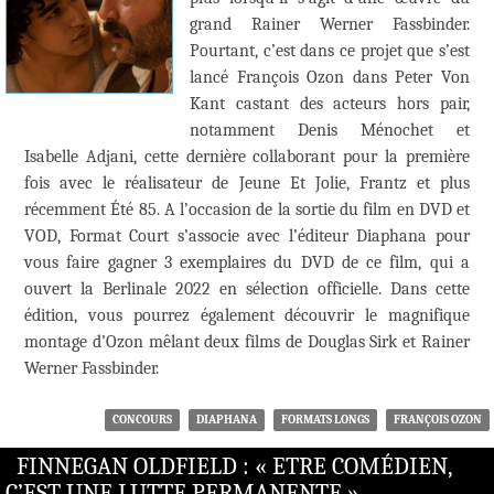
grand Rainer Werner Fassbinder.
Pourtant, c’est dans ce projet que s’est
lancé François Ozon dans Peter Von
Kant castant des acteurs hors pair,
notamment Denis Ménochet et
Isabelle Adjani, cette dernière collaborant pour la première
fois avec le réalisateur de Jeune Et Jolie, Frantz et plus
récemment Été 85. A l’occasion de la sortie du film en DVD et
VOD, Format Court s’associe avec l’éditeur Diaphana pour
vous faire gagner 3 exemplaires du DVD de ce film, qui a
ouvert la Berlinale 2022 en sélection officielle. Dans cette
édition, vous pourrez également découvrir le magnifique
montage d’Ozon mêlant deux films de Douglas Sirk et Rainer
Werner Fassbinder.
CONCOURS
DIAPHANA
FORMATS LONGS
FRANÇOIS OZON
FINNEGAN OLDFIELD : « ETRE COMÉDIEN,
C’EST UNE LUTTE PERMANENTE »