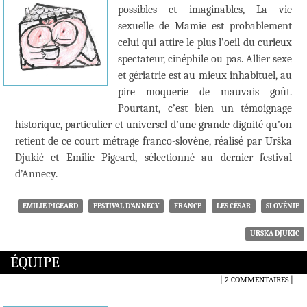
possibles et imaginables, La vie
sexuelle de Mamie est probablement
celui qui attire le plus l’oeil du curieux
spectateur, cinéphile ou pas. Allier sexe
et gériatrie est au mieux inhabituel, au
pire moquerie de mauvais goût.
Pourtant, c’est bien un témoignage
historique, particulier et universel d’une grande dignité qu’on
retient de ce court métrage franco-slovène, réalisé par Urška
Djukić et Emilie Pigeard, sélectionné au dernier festival
d’Annecy.
EMILIE PIGEARD
FESTIVAL D'ANNECY
FRANCE
LES CÉSAR
SLOVÉNIE
URSKA DJUKIC
ÉQUIPE
2 COMMENTAIRES
|