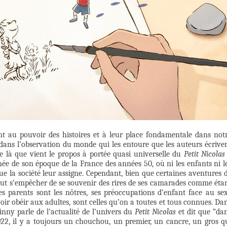
t au pouvoir des histoires et à leur place fondamentale dans not
t dans l’observation du monde qui les entoure que les auteurs écrive
 de là que vient le propos à portée quasi universelle du
Petit Nicolas
née de son époque de la France des années 50, où ni les enfants ni l
e la société leur assigne. Cependant, bien que certaines aventures 
eut s’empêcher de se souvenir des rires de ses camarades comme éta
es parents sont les nôtres, ses préoccupations d’enfant face au se
oir obéir aux adultes, sont celles qu’on a toutes et tous connues. Da
cinny parle de l’actualité de l’univers du
Petit Nicolas
et dit que “da
022, il y a toujours un chouchou, un premier, un cancre, un gros q