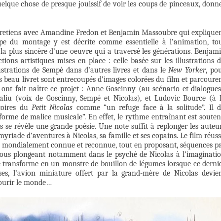
uelque chose de presque jouissif de voir les coups de pinceaux, donn
entretiens avec Amandine Fredon et Benjamin Massoubre qui explique
ape du montage y est décrite comme essentielle à l’animation, to
la plus sincère d’une oeuvre qui a traversé les générations. Benjam
ions artistiques mises en place : celle basée sur les illustrations 
lustrations de Sempé dans d’autres livres et dans le
New Yorker
, po
très beau livret sont entrecoupés d’images colorées du film et parcoure
i ont fait naître ce projet : Anne Goscinny (au scénario et dialogues
aliu (voix de Goscinny, Sempé et Nicolas), et Ludovic Bource (à 
stoires du
Petit Nicolas
comme “un refuge face à la solitude”. Il d
 forme de malice musicale”. En effet, le rythme entraînant est soute
s se révèle une grande poésie. Une note suffit à replonger les auteu
yriade d’aventures à Nicolas, sa famille et ses copains. Le film réuss
e, mondialement connue et reconnue, tout en proposant, séquences p
ous plongeant notamment dans le psyché de Nicolas à l’imaginati
e transforme en un monstre de bouillon de légumes lorsque ce derni
ses, l’avion miniature offert par la grand-mère de Nicolas devie
courir le monde…