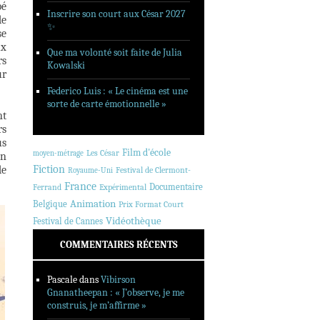
pé
Inscrire son court aux César 2027
de
✨
se
ux
Que ma volonté soit faite de Julia
rs
Kowalski
ur
Federico Luis : « Le cinéma est une
sorte de carte émotionnelle »
nt
rs
us
Film d'école
Les César
moyen-métrage
en
Fiction
de
Festival de Clermont-
Royaume-Uni
France
Documentaire
Ferrand
Expérimental
Animation
Belgique
Prix Format Court
Vidéothèque
Festival de Cannes
COMMENTAIRES RÉCENTS
Pascale
dans
Vibirson
Gnanatheepan : « J’observe, je me
construis, je m’affirme »