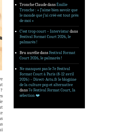
Tronche Claude
dans
Émilie
Tronche : « J’aime bien savoir que
le monde que j’ai créé est tout près
de moi »
C’est trop court – Intervistar
dans
Festival Format Court 2026, le
palmarès !
Bru aurélie
dans
Festival Format
Court 2026, le palmarès !
Ne manquez pas le 7e Festival
Format Court à Paris (8-12 avril
re
2026) – Direct-Actu.fr le blogzine
nt
de la culture pop et alternative
?
dans
7e Festival Format Court, la
sélection ❤️‍
es
de
nt
xe
ns
ns
ui