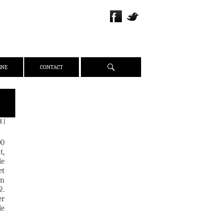
Recherche
GNE
CONTACT
QUI SOMMES-NOUS ?
PRÉSENTATION
E
|
ÉQUIPE
00
PRESSE
t,
PARTENAIRES
le
et
WEBZINE
on
2.
ACTUALITÉS
er
CRITIQUES
le
DOSSIERS