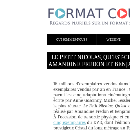
ALLER AU CONTENU
QUI SOMMES-NOUS ?
WEBZINE
LE PETIT NICOLAS, QU’EST-
AMANDINE FREDON ET BEN
15 millions d’exemplaires vendus dans 
exemplaires vendus par an en France ; te
parmi les cinq adaptations cinématogr
écrite par Anne Goscinny, Michel Fessler
la plus réussie.
Le Petit Nicolas, Qu’est
réalisé par Amandine Fredon et Benjami
À l’occasion de sa sortie physique et 
cinq exemplaires
du DVD, dont l’édition 
prestigieux Cristal du long-métrage au 