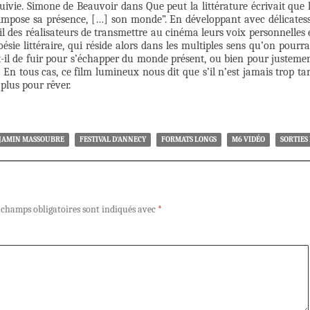
t suivie. Simone de Beauvoir dans Que peut la littérature écrivait que 
ur impose sa présence, […] son monde”. En développant avec délicates
l des réalisateurs de transmettre au cinéma leurs voix personnelles 
oésie littéraire, qui réside alors dans les multiples sens qu’on pourra
it-il de fuir pour s’échapper du monde présent, ou bien pour justeme
 En tous cas, ce film lumineux nous dit que s’il n’est jamais trop ta
 plus pour rêver.
JAMIN MASSOUBRE
FESTIVAL D'ANNECY
FORMATS LONGS
M6 VIDÉO
SORTIES
 champs obligatoires sont indiqués avec
*