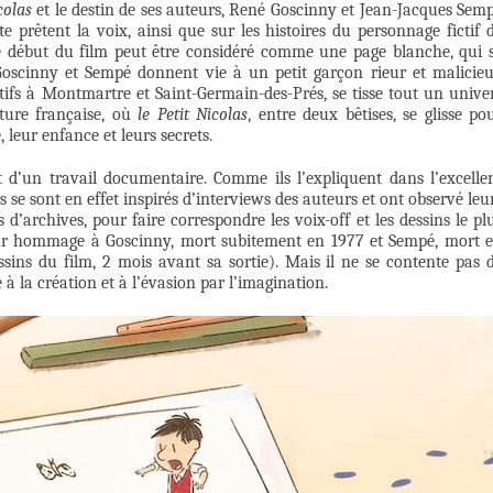
colas
et le destin de ses auteurs, René Goscinny et Jean-Jacques Sem
e prêtent la voix, ainsi que sur les histoires du personnage fictif 
Le début du film peut être considéré comme une page blanche, qui 
Goscinny et Sempé donnent vie à un petit garçon rieur et malicie
tifs à Montmartre et Saint-Germain-des-Prés, se tisse tout un unive
ture française, où
le Petit Nicolas
, entre deux bêtises, se glisse po
, leur enfance et leurs secrets.
t d’un travail documentaire. Comme ils l’expliquent dans l’excelle
urs se sont en effet inspirés d’interviews des auteurs et ont observé leu
d’archives, pour faire correspondre les voix-off et les dessins le pl
 sûr hommage à Goscinny, mort subitement en 1977 et Sempé, mort 
ssins du film, 2 mois avant sa sortie). Mais il ne se contente pas 
e à la création et à l’évasion par l’imagination.