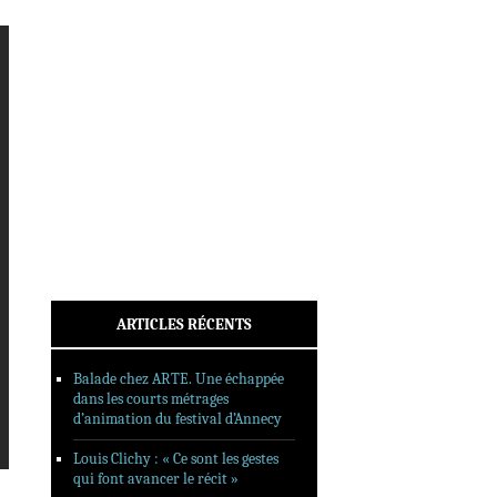
INTERVIEWS
REPORTAGES
SORTIES DVD
FORMATS LONGS
FESTIVAL FORMAT COURT
FILMS EN LIGNE
CONTACT
ARTICLES RÉCENTS
Balade chez ARTE. Une échappée
dans les courts métrages
d’animation du festival d’Annecy
Louis Clichy : « Ce sont les gestes
qui font avancer le récit »