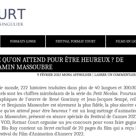
FORMATS LONGS
FESTIVAL FORMAT COURT
FILMS EN LI
CE QU’ON ATTEND POUR ÊTRE HEUREUX ? DE
JAMIN MASSOUBRE
9 FÉVRIER 2023
MONA AFFHOLDER
LAISSER UN COMMENTAIR
le monde, 222 histoires traduites dans plus de 40 langues et 300.0
ls sont les chiffres mirobolants de la série du
Petit Nicolas
. Pourtan
aphiques de l’œuvre de René Goscinny et Jean-Jacques Sempé, cel
 et Benjamin Massoubre est sûrement la plus fidèle, la plus sincère 
 ce qu’on attend pour être heureux
? est un long-métrage d’animati
n Massoubre, présenté en séance spéciale du Festival de Cannes 202
en VOD, Format Court organise un jeu-concours pour vous faire gagn
Blu-Ray contient un livret exclusif de 20 pages du film qui a reçu 
Festival du Film d’Animation d’Annecy 2022.