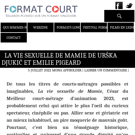
Recherche
ALLER AU CONTENU
QUI SOMMES-NOUS ?
WEBZINE
FORMATS LONGS
FESTIVAL FORMAT COURT
FILMS EN LIGNE
CONTACT
LA VIE SEXUELLE DE MAMIE DE URŠKA
DJUKIĆ ET EMILIE PIGEARD
5 JUILLET 2022
MONA AFFHOLDER
LAISSER UN COMMENTAIRE
|
De tous les titres de courts-métrages possibles et
imaginables,
La vie sexuelle de Mamie
, César du
Meilleur court-métrage d’animation 2023,
est
probablement celui qui attire le plus l’oeil du curieux
spectateur, cinéphile ou pas. Allier sexe et gériatrie est
au mieux inhabituel, au pire moquerie de mauvais goût.
Pourtant, c’est bien un témoignage historique,
particulier et universel d’une grande dignité qu’on