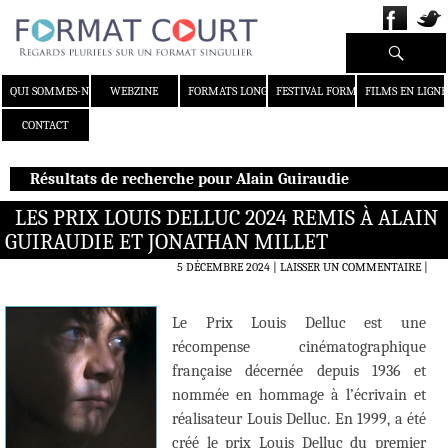
Recherche
ALLER AU CONTENU
QUI SOMMES-NOUS ?
WEBZINE
FORMATS LONGS
FESTIVAL FORMAT COURT
FILMS EN LIGNE
CONTACT
Résultats de recherche pour Alain Guiraudie
LES PRIX LOUIS DELLUC 2024 REMIS À ALAIN
GUIRAUDIE ET JONATHAN MILLET
5 DÉCEMBRE 2024
LAISSER UN COMMENTAIRE
|
Le Prix Louis Delluc est une
récompense cinématographique
française décernée depuis 1936 et
nommée en hommage à l’écrivain et
réalisateur Louis Delluc. En 1999, a été
créé le prix Louis Delluc du premier